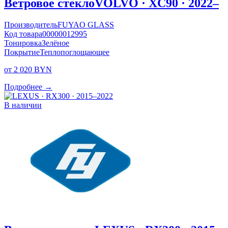
Ветровое стекло
VOLVO · XC90 · 2022–
Производитель
FUYAO GLASS
Код товара
00000012995
Тонировка
Зелёное
Покрытие
Теплопоглощающее
от 2 020 BYN
Подробнее →
В наличии