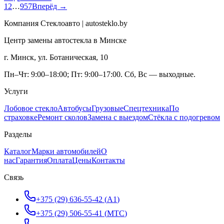
1
2
…
957
Вперёд →
Компания Стеклоавто | autosteklo.by
Центр замены автостекла в Минске
г. Минск, ул. Ботаническая, 10
Пн–Чт: 9:00–18:00; Пт: 9:00–17:00. Сб, Вс — выходные.
Услуги
Лобовое стекло
Автобусы
Грузовые
Спецтехника
По
страховке
Ремонт сколов
Замена с выездом
Стёкла с подогревом
Разделы
Каталог
Марки автомобилей
О
нас
Гарантия
Оплата
Цены
Контакты
Связь
+375 (29) 636-55-42
(
A1
)
+375 (29) 506-55-41
(
МТС
)