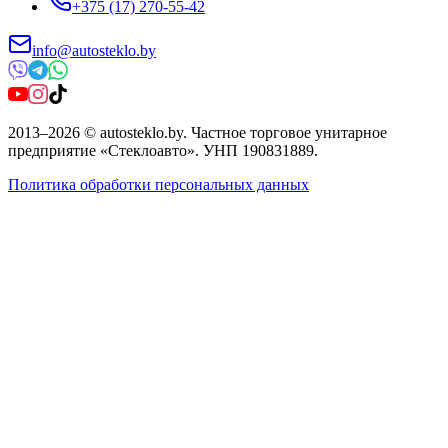
+375 (17) 270-55-42
info@autosteklo.by
2013
–
2026
©
autosteklo.by
.
Частное торговое унитарное
предприятие «Стеклоавто»
. УНП
190831889
.
Политика обработки персональных данных