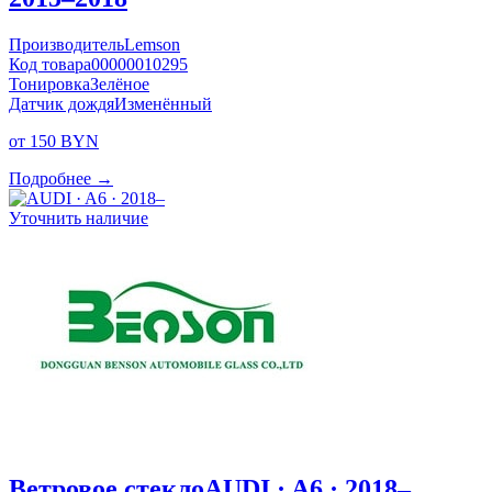
Производитель
Lemson
Код товара
00000010295
Тонировка
Зелёное
Датчик дождя
Изменённый
от 150 BYN
Подробнее →
Уточнить наличие
Ветровое стекло
AUDI · A6 · 2018–