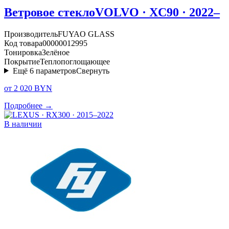
Ветровое стекло
VOLVO · XC90 · 2022–
Производитель
FUYAO GLASS
Код товара
00000012995
Тонировка
Зелёное
Покрытие
Теплопоглощающее
Ещё
6
параметров
Свернуть
от 2 020 BYN
Подробнее →
В наличии