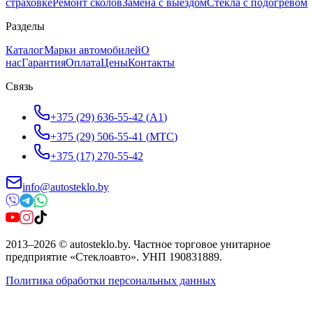
страховке
Ремонт сколов
Замена с выездом
Стёкла с подогревом
Разделы
Каталог
Марки автомобилей
О
нас
Гарантия
Оплата
Цены
Контакты
Связь
+375 (29) 636-55-42
(
A1
)
+375 (29) 506-55-41
(
МТС
)
+375 (17) 270-55-42
info@autosteklo.by
2013
–
2026
©
autosteklo.by
.
Частное торговое унитарное
предприятие «Стеклоавто»
. УНП
190831889
.
Политика обработки персональных данных