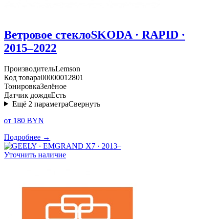
Ветровое стекло
SKODA · RAPID ·
2015–2022
Производитель
Lemson
Код товара
00000012801
Тонировка
Зелёное
Датчик дождя
Есть
Ещё
2
параметра
Свернуть
от 180 BYN
Подробнее →
Уточнить наличие