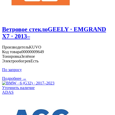
Ветровое стекло
GEELY · EMGRAND
X7 · 2013–
Производитель
KUVO
Код товара
00000009649
Тонировка
Зелёное
Электрообогрев
Есть
По запросу
Подробнее →
Уточнить наличие
ADAS