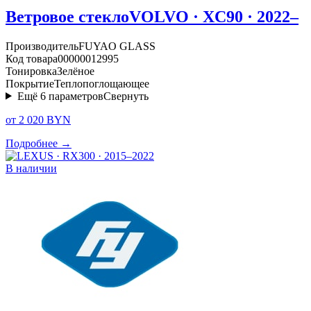
Ветровое стекло
VOLVO · XC90 · 2022–
Производитель
FUYAO GLASS
Код товара
00000012995
Тонировка
Зелёное
Покрытие
Теплопоглощающее
Ещё
6
параметров
Свернуть
от 2 020 BYN
Подробнее →
В наличии