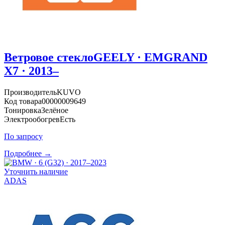
Ветровое стекло
GEELY · EMGRAND
X7 · 2013–
Производитель
KUVO
Код товара
00000009649
Тонировка
Зелёное
Электрообогрев
Есть
По запросу
Подробнее →
Уточнить наличие
ADAS