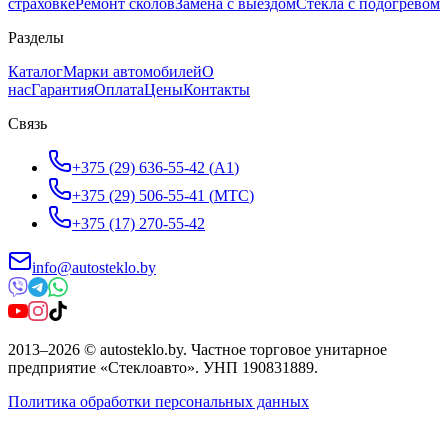
страховке
Ремонт сколов
Замена с выездом
Стёкла с подогревом
Разделы
Каталог
Марки автомобилей
О
нас
Гарантия
Оплата
Цены
Контакты
Связь
+375 (29) 636-55-42
(
A1
)
+375 (29) 506-55-41
(
МТС
)
+375 (17) 270-55-42
info@autosteklo.by
2013
–
2026
©
autosteklo.by
.
Частное торговое унитарное
предприятие «Стеклоавто»
. УНП
190831889
.
Политика обработки персональных данных