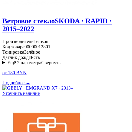
Ветровое стекло
SKODA · RAPID ·
2015–2022
Производитель
Lemson
Код товара
00000012801
Тонировка
Зелёное
Датчик дождя
Есть
Ещё
2
параметра
Свернуть
от 180 BYN
Подробнее →
Уточнить наличие