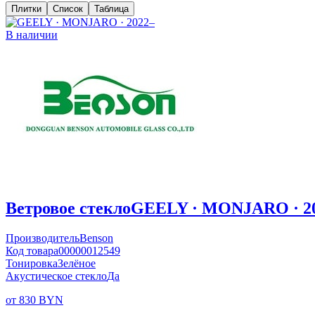
Плитки
Список
Таблица
В наличии
Ветровое стекло
GEELY · MONJARO · 2
Производитель
Benson
Код товара
00000012549
Тонировка
Зелёное
Акустическое стекло
Да
от 830 BYN