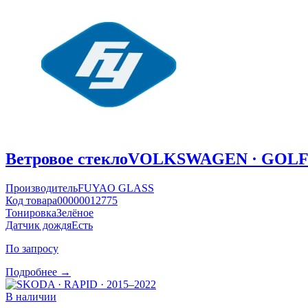
Ветровое стекло
VOLKSWAGEN · GOLF ·
Производитель
FUYAO GLASS
Код товара
00000012775
Тонировка
Зелёное
Датчик дождя
Есть
По запросу
Подробнее →
В наличии