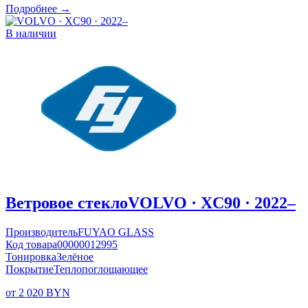
Подробнее →
В наличии
Ветровое стекло
VOLVO · XC90 · 2022–
Производитель
FUYAO GLASS
Код товара
00000012995
Тонировка
Зелёное
Покрытие
Теплопоглощающее
от 2 020 BYN