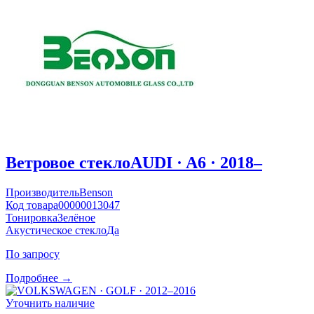
Ветровое стекло
AUDI · A6 · 2018–
Производитель
Benson
Код товара
00000013047
Тонировка
Зелёное
Акустическое стекло
Да
По запросу
Подробнее →
Уточнить наличие