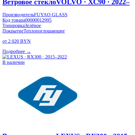
Ветровое стекло
VOLVO · XC90 · 2022–
Производитель
FUYAO GLASS
Код товара
00000012995
Тонировка
Зелёное
Покрытие
Теплопоглощающее
от 2 020 BYN
Подробнее →
В наличии