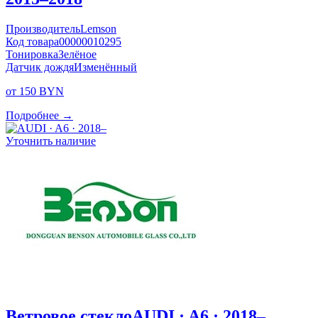
Производитель
Lemson
Код товара
00000010295
Тонировка
Зелёное
Датчик дождя
Изменённый
от 150 BYN
Подробнее →
Уточнить наличие
Ветровое стекло
AUDI · A6 · 2018–