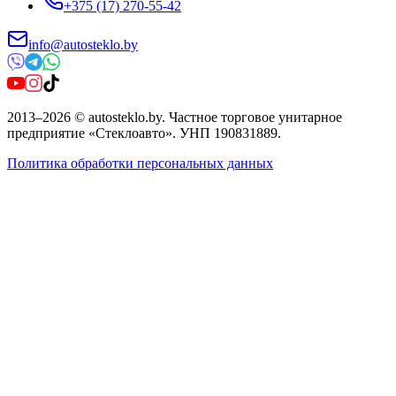
+375 (17) 270-55-42
info@autosteklo.by
2013
–
2026
©
autosteklo.by
.
Частное торговое унитарное
предприятие «Стеклоавто»
. УНП
190831889
.
Политика обработки персональных данных