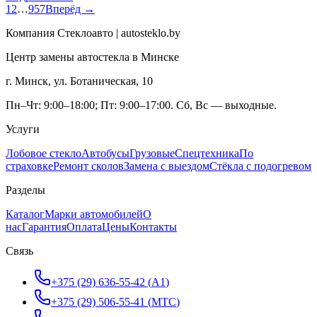
1
2
…
957
Вперёд →
Компания Стеклоавто | autosteklo.by
Центр замены автостекла в Минске
г. Минск, ул. Ботаническая, 10
Пн–Чт: 9:00–18:00; Пт: 9:00–17:00. Сб, Вс — выходные.
Услуги
Лобовое стекло
Автобусы
Грузовые
Спецтехника
По
страховке
Ремонт сколов
Замена с выездом
Стёкла с подогревом
Разделы
Каталог
Марки автомобилей
О
нас
Гарантия
Оплата
Цены
Контакты
Связь
+375 (29) 636-55-42
(
A1
)
+375 (29) 506-55-41
(
МТС
)