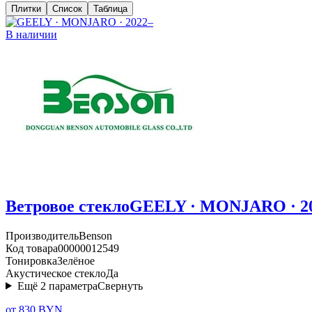
Плитки
Список
Таблица
В наличии
Ветровое стекло
GEELY · MONJARO · 2
Производитель
Benson
Код товара
00000012549
Тонировка
Зелёное
Акустическое стекло
Да
Ещё
2
параметра
Свернуть
от 830 BYN