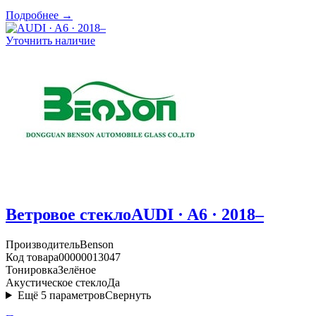
Подробнее →
Уточнить наличие
Ветровое стекло
AUDI · A6 · 2018–
Производитель
Benson
Код товара
00000013047
Тонировка
Зелёное
Акустическое стекло
Да
Ещё
5
параметров
Свернуть