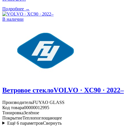
Подробнее →
В наличии
Ветровое стекло
VOLVO · XC90 · 2022–
Производитель
FUYAO GLASS
Код товара
00000012995
Тонировка
Зелёное
Покрытие
Теплопоглощающее
Ещё
6
параметров
Свернуть