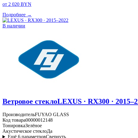
от 2 020 BYN
Подробнее →
В наличии
Ветровое стекло
LEXUS · RX300 · 2015–2
Производитель
FUYAO GLASS
Код товара
00000012148
Тонировка
Зелёное
Акустическое стекло
Да
Ещё
6
параметров
Свернуть