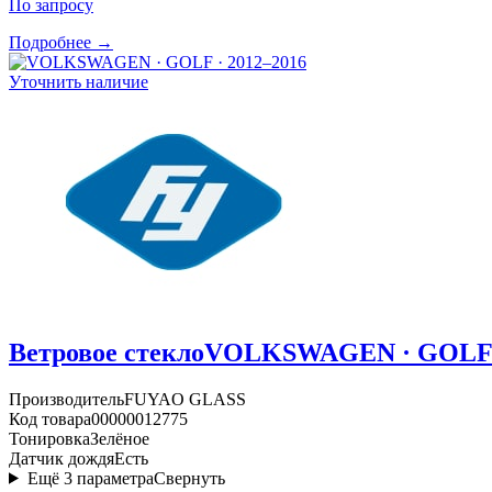
По запросу
Подробнее →
Уточнить наличие
Ветровое стекло
VOLKSWAGEN · GOLF ·
Производитель
FUYAO GLASS
Код товара
00000012775
Тонировка
Зелёное
Датчик дождя
Есть
Ещё
3
параметра
Свернуть