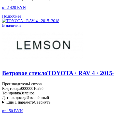
от 2 420 BYN
Подробнее →
В наличии
Ветровое стекло
TOYOTA · RAV 4 · 2015
Производитель
Lemson
Код товара
00000010295
Тонировка
Зелёное
Датчик дождя
Изменённый
Ещё
1
параметр
Свернуть
от 150 BYN