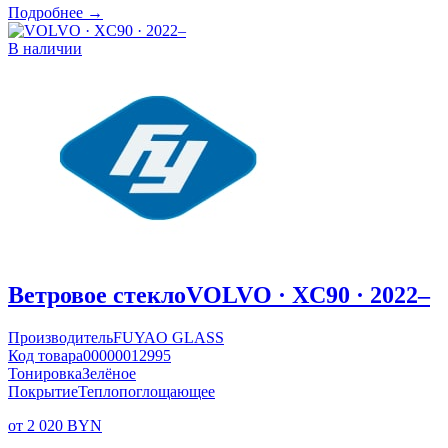
Подробнее →
В наличии
Ветровое стекло
VOLVO · XC90 · 2022–
Производитель
FUYAO GLASS
Код товара
00000012995
Тонировка
Зелёное
Покрытие
Теплопоглощающее
от 2 020 BYN