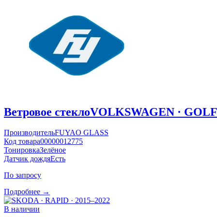
Ветровое стекло
VOLKSWAGEN · GOLF ·
Производитель
FUYAO GLASS
Код товара
00000012775
Тонировка
Зелёное
Датчик дождя
Есть
По запросу
Подробнее →
В наличии