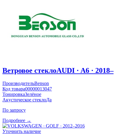
Ветровое стекло
AUDI · A6 · 2018–
Производитель
Benson
Код товара
00000013047
Тонировка
Зелёное
Акустическое стекло
Да
По запросу
Подробнее →
Уточнить наличие