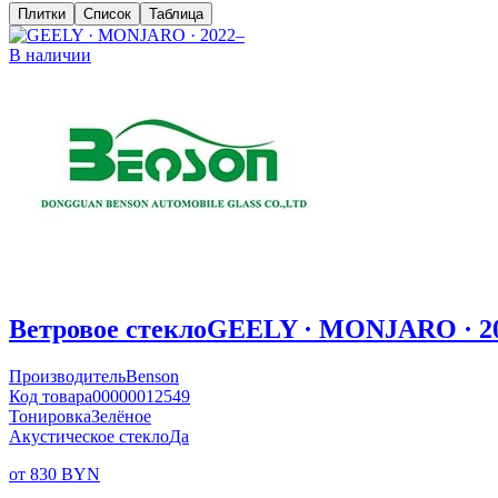
Плитки
Список
Таблица
В наличии
Ветровое стекло
GEELY · MONJARO · 2
Производитель
Benson
Код товара
00000012549
Тонировка
Зелёное
Акустическое стекло
Да
от 830 BYN