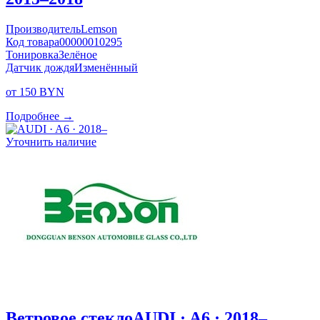
Производитель
Lemson
Код товара
00000010295
Тонировка
Зелёное
Датчик дождя
Изменённый
от 150 BYN
Подробнее →
Уточнить наличие
Ветровое стекло
AUDI · A6 · 2018–