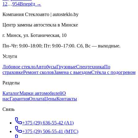
1
2
…
954
Вперёд →
Компания Стеклоавто | autosteklo.by
Центр замены автостекла в Минске
г. Минск, ул. Ботаническая, 10
Пн–Чт: 9:00–18:00; Пт: 9:00–17:00. Сб, Вс — выходные.
Услуги
Лобовое стекло
Автобусы
Грузовые
Спецтехника
По
страховке
Ремонт сколов
Замена с выездом
Стёкла с подогревом
Разделы
Каталог
Марки автомобилей
О
нас
Гарантия
Оплата
Цены
Контакты
Связь
+375 (29) 636-55-42
(
A1
)
+375 (29) 506-55-41
(
МТС
)