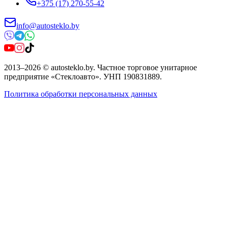
+375 (17) 270-55-42
info@autosteklo.by
2013
–
2026
©
autosteklo.by
.
Частное торговое унитарное
предприятие «Стеклоавто»
. УНП
190831889
.
Политика обработки персональных данных