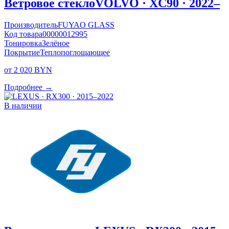
Ветровое стекло
VOLVO · XC90 · 2022–
Производитель
FUYAO GLASS
Код товара
00000012995
Тонировка
Зелёное
Покрытие
Теплопоглощающее
от 2 020 BYN
Подробнее →
В наличии