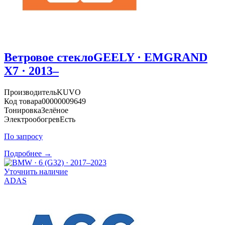
Ветровое стекло
GEELY · EMGRAND
X7 · 2013–
Производитель
KUVO
Код товара
00000009649
Тонировка
Зелёное
Электрообогрев
Есть
По запросу
Подробнее →
Уточнить наличие
ADAS