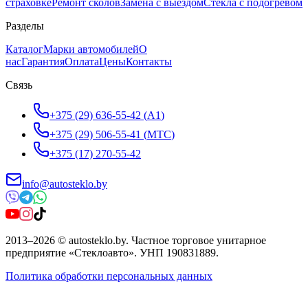
страховке
Ремонт сколов
Замена с выездом
Стёкла с подогревом
Разделы
Каталог
Марки автомобилей
О
нас
Гарантия
Оплата
Цены
Контакты
Связь
+375 (29) 636-55-42
(
A1
)
+375 (29) 506-55-41
(
МТС
)
+375 (17) 270-55-42
info@autosteklo.by
2013
–
2026
©
autosteklo.by
.
Частное торговое унитарное
предприятие «Стеклоавто»
. УНП
190831889
.
Политика обработки персональных данных