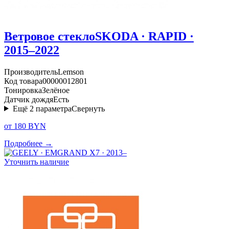
Ветровое стекло
SKODA · RAPID ·
2015–2022
Производитель
Lemson
Код товара
00000012801
Тонировка
Зелёное
Датчик дождя
Есть
Ещё
2
параметра
Свернуть
от 180 BYN
Подробнее →
Уточнить наличие