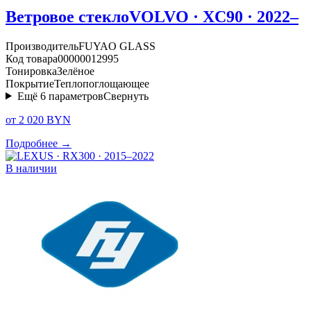
Ветровое стекло
VOLVO · XC90 · 2022–
Производитель
FUYAO GLASS
Код товара
00000012995
Тонировка
Зелёное
Покрытие
Теплопоглощающее
Ещё
6
параметров
Свернуть
от 2 020 BYN
Подробнее →
В наличии