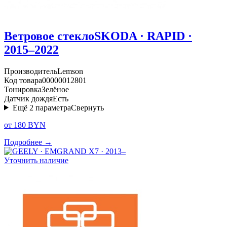
Ветровое стекло
SKODA · RAPID ·
2015–2022
Производитель
Lemson
Код товара
00000012801
Тонировка
Зелёное
Датчик дождя
Есть
Ещё
2
параметра
Свернуть
от 180 BYN
Подробнее →
Уточнить наличие