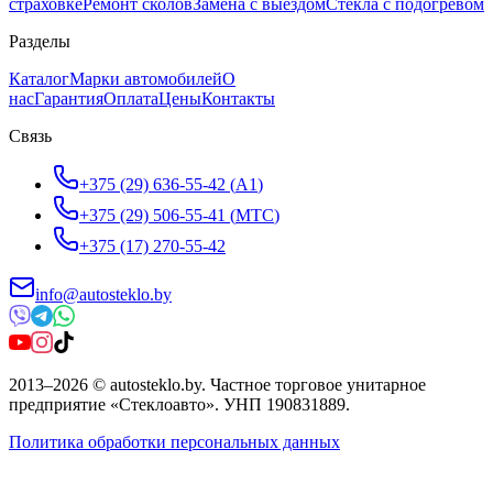
страховке
Ремонт сколов
Замена с выездом
Стёкла с подогревом
Разделы
Каталог
Марки автомобилей
О
нас
Гарантия
Оплата
Цены
Контакты
Связь
+375 (29) 636-55-42
(
A1
)
+375 (29) 506-55-41
(
МТС
)
+375 (17) 270-55-42
info@autosteklo.by
2013
–
2026
©
autosteklo.by
.
Частное торговое унитарное
предприятие «Стеклоавто»
. УНП
190831889
.
Политика обработки персональных данных