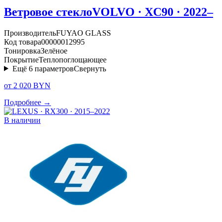
Ветровое стекло
VOLVO · XC90 · 2022–
Производитель
FUYAO GLASS
Код товара
00000012995
Тонировка
Зелёное
Покрытие
Теплопоглощающее
Ещё
6
параметров
Свернуть
от 2 020 BYN
Подробнее →
В наличии