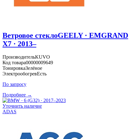
Ветровое стекло
GEELY · EMGRAND
X7 · 2013–
Производитель
KUVO
Код товара
00000009649
Тонировка
Зелёное
Электрообогрев
Есть
По запросу
Подробнее →
Уточнить наличие
ADAS