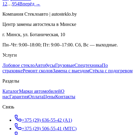
1
2
…
954
Вперёд →
Компания Стеклоавто | autosteklo.by
Центр замены автостекла в Минске
г. Минск, ул. Ботаническая, 10
Пн–Чт: 9:00–18:00; Пт: 9:00–17:00. Сб, Вс — выходные.
Услуги
Лобовое стекло
Автобусы
Грузовые
Спецтехника
По
страховке
Ремонт сколов
Замена с выездом
Стёкла с подогревом
Разделы
Каталог
Марки автомобилей
О
нас
Гарантия
Оплата
Цены
Контакты
Связь
+375 (29) 636-55-42
(
A1
)
+375 (29) 506-55-41
(
МТС
)