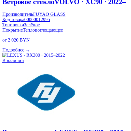
Ветровое стекло
VOLVO · XC90 · 2022–
Производитель
FUYAO GLASS
Код товара
00000012995
Тонировка
Зелёное
Покрытие
Теплопоглощающее
от 2 020 BYN
Подробнее →
В наличии