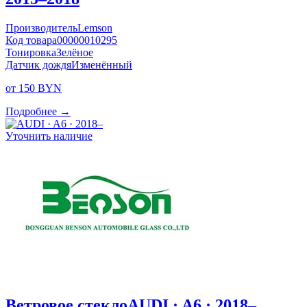
Производитель
Lemson
Код товара
00000010295
Тонировка
Зелёное
Датчик дождя
Изменённый
от 150 BYN
Подробнее →
Уточнить наличие
Ветровое стекло
AUDI · A6 · 2018–