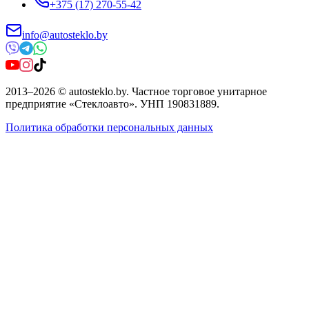
+375 (17) 270-55-42
info@autosteklo.by
2013
–
2026
©
autosteklo.by
.
Частное торговое унитарное
предприятие «Стеклоавто»
. УНП
190831889
.
Политика обработки персональных данных