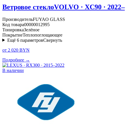
Ветровое стекло
VOLVO · XC90 · 2022–
Производитель
FUYAO GLASS
Код товара
00000012995
Тонировка
Зелёное
Покрытие
Теплопоглощающее
Ещё
6
параметров
Свернуть
от 2 020 BYN
Подробнее →
В наличии