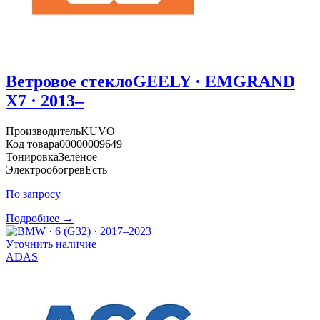
Ветровое стекло
GEELY · EMGRAND
X7 · 2013–
Производитель
KUVO
Код товара
00000009649
Тонировка
Зелёное
Электрообогрев
Есть
По запросу
Подробнее →
Уточнить наличие
ADAS