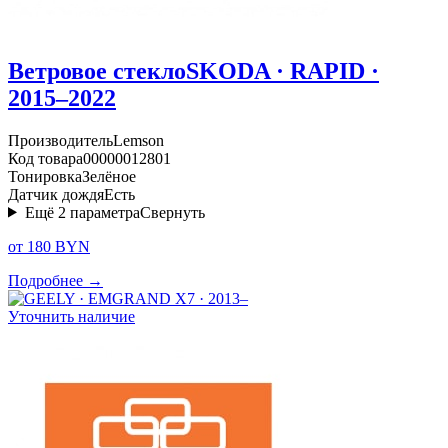
Ветровое стекло
SKODA · RAPID ·
2015–2022
Производитель
Lemson
Код товара
00000012801
Тонировка
Зелёное
Датчик дождя
Есть
Ещё
2
параметра
Свернуть
от 180 BYN
Подробнее →
Уточнить наличие