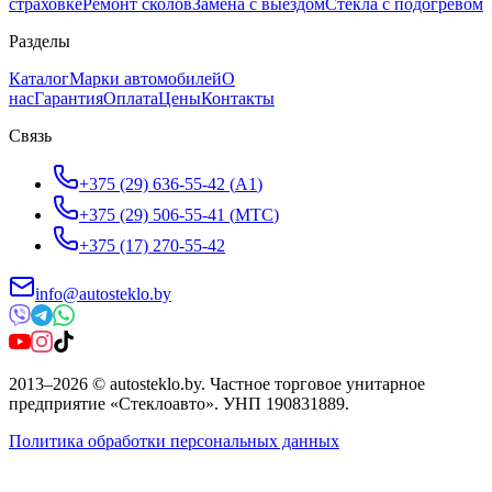
страховке
Ремонт сколов
Замена с выездом
Стёкла с подогревом
Разделы
Каталог
Марки автомобилей
О
нас
Гарантия
Оплата
Цены
Контакты
Связь
+375 (29) 636-55-42
(
A1
)
+375 (29) 506-55-41
(
МТС
)
+375 (17) 270-55-42
info@autosteklo.by
2013
–
2026
©
autosteklo.by
.
Частное торговое унитарное
предприятие «Стеклоавто»
. УНП
190831889
.
Политика обработки персональных данных