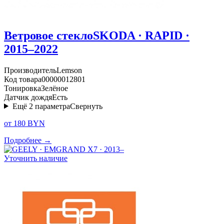
Ветровое стекло
SKODA · RAPID ·
2015–2022
Производитель
Lemson
Код товара
00000012801
Тонировка
Зелёное
Датчик дождя
Есть
Ещё
2
параметра
Свернуть
от 180 BYN
Подробнее →
Уточнить наличие