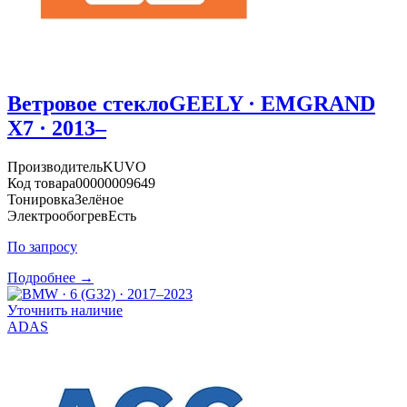
Ветровое стекло
GEELY · EMGRAND
X7 · 2013–
Производитель
KUVO
Код товара
00000009649
Тонировка
Зелёное
Электрообогрев
Есть
По запросу
Подробнее →
Уточнить наличие
ADAS