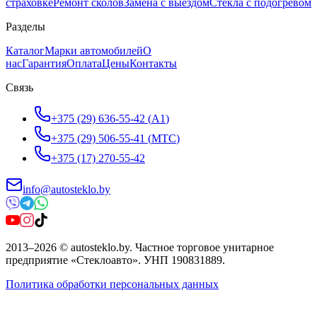
страховке
Ремонт сколов
Замена с выездом
Стёкла с подогревом
Разделы
Каталог
Марки автомобилей
О
нас
Гарантия
Оплата
Цены
Контакты
Связь
+375 (29) 636-55-42
(
A1
)
+375 (29) 506-55-41
(
МТС
)
+375 (17) 270-55-42
info@autosteklo.by
2013
–
2026
©
autosteklo.by
.
Частное торговое унитарное
предприятие «Стеклоавто»
. УНП
190831889
.
Политика обработки персональных данных