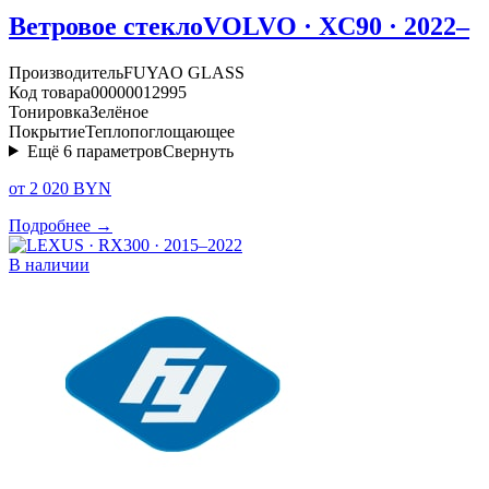
Ветровое стекло
VOLVO · XC90 · 2022–
Производитель
FUYAO GLASS
Код товара
00000012995
Тонировка
Зелёное
Покрытие
Теплопоглощающее
Ещё
6
параметров
Свернуть
от 2 020 BYN
Подробнее →
В наличии