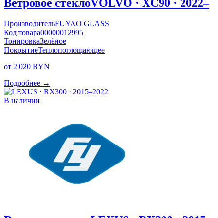
Ветровое стекло
VOLVO · XC90 · 2022–
Производитель
FUYAO GLASS
Код товара
00000012995
Тонировка
Зелёное
Покрытие
Теплопоглощающее
от 2 020 BYN
Подробнее →
В наличии