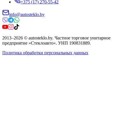
+375 (17) 270-55-42
info@autosteklo.by
2013
–
2026
©
autosteklo.by
.
Частное торговое унитарное
предприятие «Стеклоавто»
. УНП
190831889
.
Политика обработки персональных данных