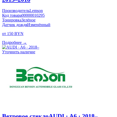
Производитель
Lemson
Код товара
00000010295
Тонировка
Зелёное
Датчик дождя
Изменённый
от 150 BYN
Подробнее →
Уточнить наличие
Ветровое стекло
AUDI · A6 · 2018–