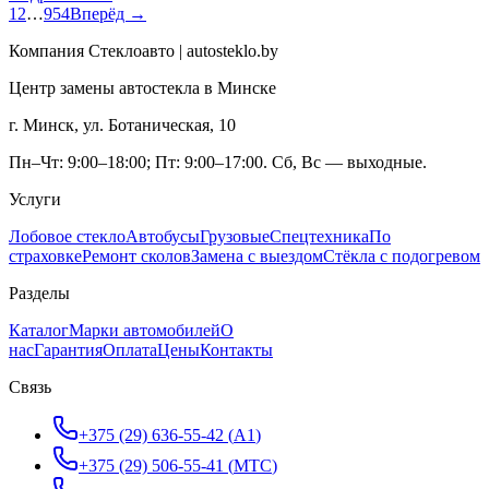
1
2
…
954
Вперёд →
Компания Стеклоавто | autosteklo.by
Центр замены автостекла в Минске
г. Минск, ул. Ботаническая, 10
Пн–Чт: 9:00–18:00; Пт: 9:00–17:00. Сб, Вс — выходные.
Услуги
Лобовое стекло
Автобусы
Грузовые
Спецтехника
По
страховке
Ремонт сколов
Замена с выездом
Стёкла с подогревом
Разделы
Каталог
Марки автомобилей
О
нас
Гарантия
Оплата
Цены
Контакты
Связь
+375 (29) 636-55-42
(
A1
)
+375 (29) 506-55-41
(
МТС
)