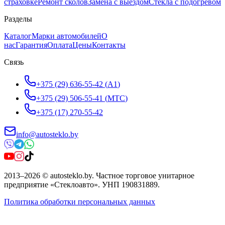
страховке
Ремонт сколов
Замена с выездом
Стёкла с подогревом
Разделы
Каталог
Марки автомобилей
О
нас
Гарантия
Оплата
Цены
Контакты
Связь
+375 (29) 636-55-42
(
A1
)
+375 (29) 506-55-41
(
МТС
)
+375 (17) 270-55-42
info@autosteklo.by
2013
–
2026
©
autosteklo.by
.
Частное торговое унитарное
предприятие «Стеклоавто»
. УНП
190831889
.
Политика обработки персональных данных