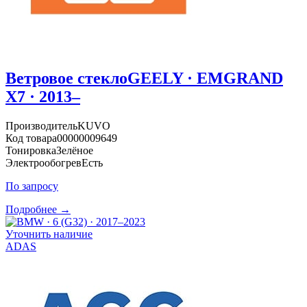
Ветровое стекло
GEELY · EMGRAND
X7 · 2013–
Производитель
KUVO
Код товара
00000009649
Тонировка
Зелёное
Электрообогрев
Есть
По запросу
Подробнее →
Уточнить наличие
ADAS