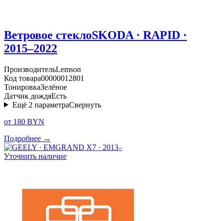
Ветровое стекло
SKODA · RAPID ·
2015–2022
Производитель
Lemson
Код товара
00000012801
Тонировка
Зелёное
Датчик дождя
Есть
Ещё
2
параметра
Свернуть
от 180 BYN
Подробнее →
Уточнить наличие