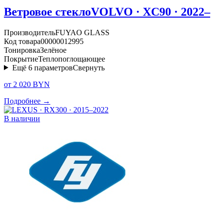
Ветровое стекло
VOLVO · XC90 · 2022–
Производитель
FUYAO GLASS
Код товара
00000012995
Тонировка
Зелёное
Покрытие
Теплопоглощающее
Ещё
6
параметров
Свернуть
от 2 020 BYN
Подробнее →
В наличии