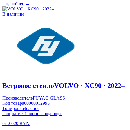
Подробнее →
В наличии
Ветровое стекло
VOLVO · XC90 · 2022–
Производитель
FUYAO GLASS
Код товара
00000012995
Тонировка
Зелёное
Покрытие
Теплопоглощающее
от 2 020 BYN