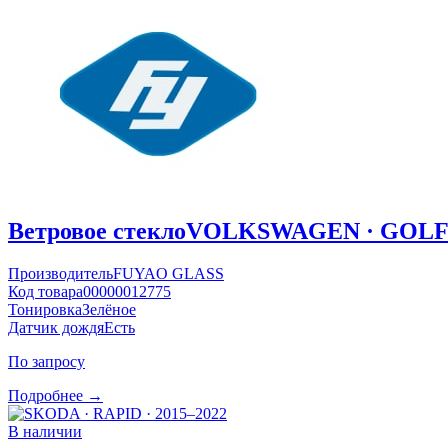
Ветровое стекло
VOLKSWAGEN · GOLF ·
Производитель
FUYAO GLASS
Код товара
00000012775
Тонировка
Зелёное
Датчик дождя
Есть
По запросу
Подробнее →
В наличии