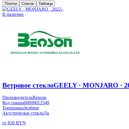
Плитки
Список
Таблица
В наличии
Ветровое стекло
GEELY · MONJARO · 2
Производитель
Benson
Код товара
00000012549
Тонировка
Зелёное
Акустическое стекло
Да
от 830 BYN