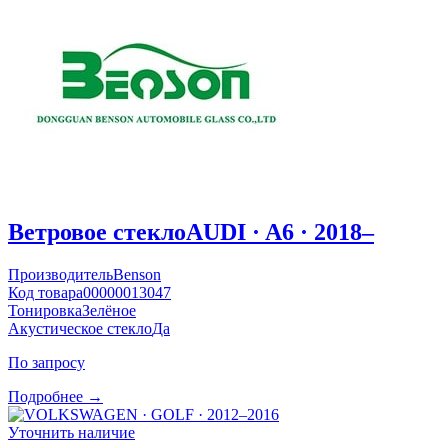
Ветровое стекло
AUDI · A6 · 2018–
Производитель
Benson
Код товара
00000013047
Тонировка
Зелёное
Акустическое стекло
Да
По запросу
Подробнее →
Уточнить наличие