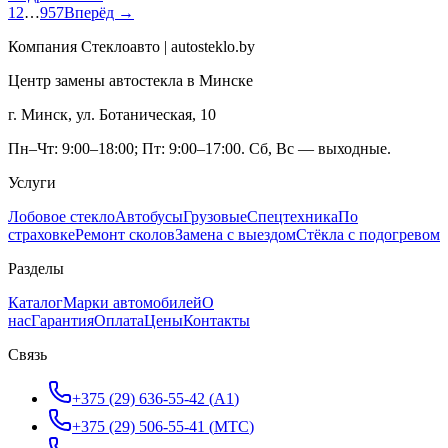
1
2
…
957
Вперёд →
Компания Стеклоавто | autosteklo.by
Центр замены автостекла в Минске
г. Минск, ул. Ботаническая, 10
Пн–Чт: 9:00–18:00; Пт: 9:00–17:00. Сб, Вс — выходные.
Услуги
Лобовое стекло
Автобусы
Грузовые
Спецтехника
По
страховке
Ремонт сколов
Замена с выездом
Стёкла с подогревом
Разделы
Каталог
Марки автомобилей
О
нас
Гарантия
Оплата
Цены
Контакты
Связь
+375 (29) 636-55-42
(
A1
)
+375 (29) 506-55-41
(
МТС
)