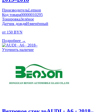
Производитель
Lemson
Код товара
00000010295
Тонировка
Зелёное
Датчик дождя
Изменённый
от 150 BYN
Подробнее →
Уточнить наличие
Ветровое стекло
AUDI · A6 · 2018–