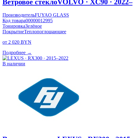
Ветровое стекло
VOLVO · XC90 · 2022–
Производитель
FUYAO GLASS
Код товара
00000012995
Тонировка
Зелёное
Покрытие
Теплопоглощающее
от 2 020 BYN
Подробнее →
В наличии