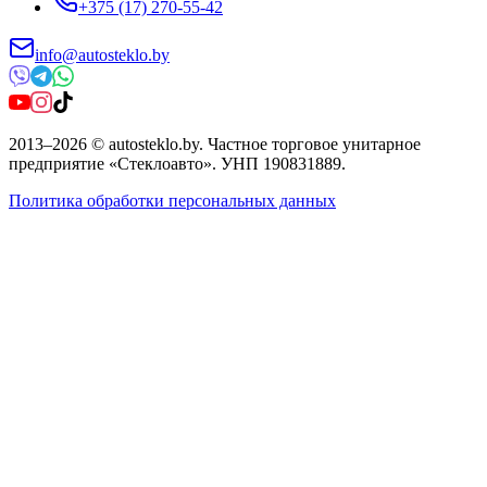
+375 (17) 270-55-42
info@autosteklo.by
2013
–
2026
©
autosteklo.by
.
Частное торговое унитарное
предприятие «Стеклоавто»
. УНП
190831889
.
Политика обработки персональных данных