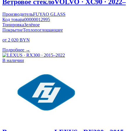
Ветровое стекло
VOLVO · XC90 · 2022–
Производитель
FUYAO GLASS
Код товара
00000012995
Тонировка
Зелёное
Покрытие
Теплопоглощающее
от 2 020 BYN
Подробнее →
В наличии