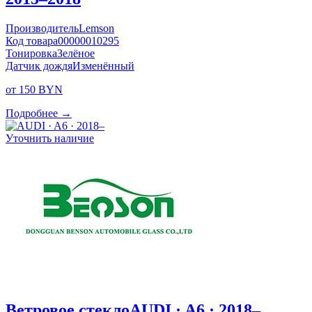
Производитель
Lemson
Код товара
00000010295
Тонировка
Зелёное
Датчик дождя
Изменённый
от 150 BYN
Подробнее →
Уточнить наличие
Ветровое стекло
AUDI · A6 · 2018–