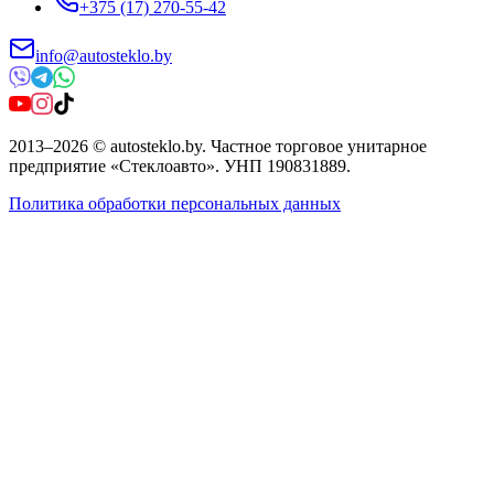
+375 (17) 270-55-42
info@autosteklo.by
2013
–
2026
©
autosteklo.by
.
Частное торговое унитарное
предприятие «Стеклоавто»
. УНП
190831889
.
Политика обработки персональных данных