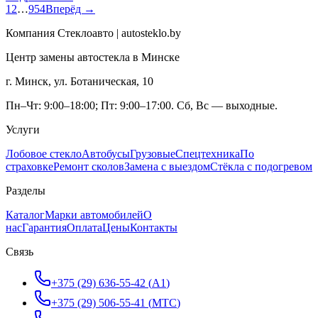
1
2
…
954
Вперёд →
Компания Стеклоавто | autosteklo.by
Центр замены автостекла в Минске
г. Минск, ул. Ботаническая, 10
Пн–Чт: 9:00–18:00; Пт: 9:00–17:00. Сб, Вс — выходные.
Услуги
Лобовое стекло
Автобусы
Грузовые
Спецтехника
По
страховке
Ремонт сколов
Замена с выездом
Стёкла с подогревом
Разделы
Каталог
Марки автомобилей
О
нас
Гарантия
Оплата
Цены
Контакты
Связь
+375 (29) 636-55-42
(
A1
)
+375 (29) 506-55-41
(
МТС
)