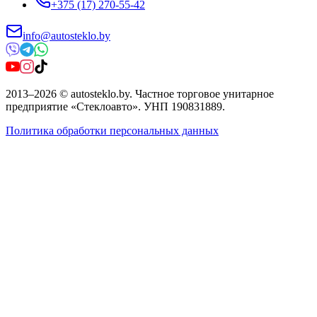
+375 (17) 270-55-42
info@autosteklo.by
2013
–
2026
©
autosteklo.by
.
Частное торговое унитарное
предприятие «Стеклоавто»
. УНП
190831889
.
Политика обработки персональных данных