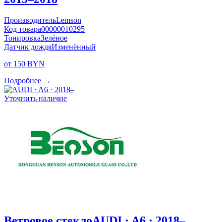
Производитель
Lemson
Код товара
00000010295
Тонировка
Зелёное
Датчик дождя
Изменённый
от 150 BYN
Подробнее →
Уточнить наличие
Ветровое стекло
AUDI · A6 · 2018–