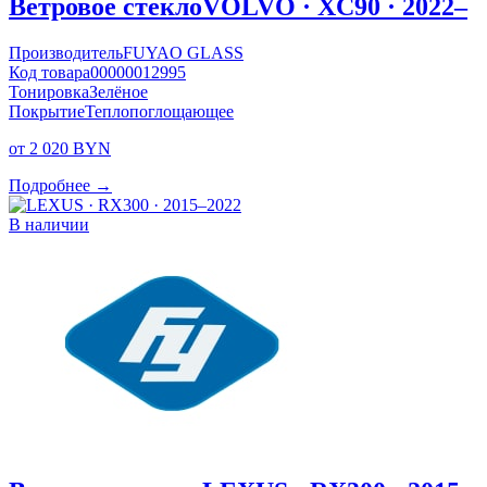
Ветровое стекло
VOLVO · XC90 · 2022–
Производитель
FUYAO GLASS
Код товара
00000012995
Тонировка
Зелёное
Покрытие
Теплопоглощающее
от 2 020 BYN
Подробнее →
В наличии