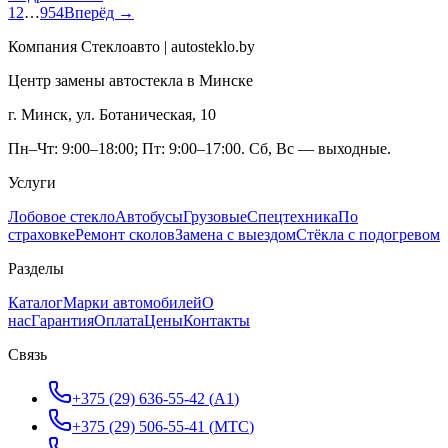
1
2
…
954
Вперёд →
Компания Стеклоавто | autosteklo.by
Центр замены автостекла в Минске
г. Минск, ул. Ботаническая, 10
Пн–Чт: 9:00–18:00; Пт: 9:00–17:00. Сб, Вс — выходные.
Услуги
Лобовое стекло
Автобусы
Грузовые
Спецтехника
По
страховке
Ремонт сколов
Замена с выездом
Стёкла с подогревом
Разделы
Каталог
Марки автомобилей
О
нас
Гарантия
Оплата
Цены
Контакты
Связь
+375 (29) 636-55-42
(
A1
)
+375 (29) 506-55-41
(
МТС
)