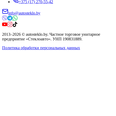
+375 (17) 270-55-42
info@autosteklo.by
2013
–
2026
©
autosteklo.by
.
Частное торговое унитарное
предприятие «Стеклоавто»
. УНП
190831889
.
Политика обработки персональных данных