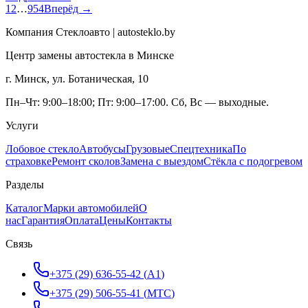
1
2
…
954
Вперёд →
Компания Стеклоавто | autosteklo.by
Центр замены автостекла в Минске
г. Минск, ул. Ботаническая, 10
Пн–Чт: 9:00–18:00; Пт: 9:00–17:00. Сб, Вс — выходные.
Услуги
Лобовое стекло
Автобусы
Грузовые
Спецтехника
По
страховке
Ремонт сколов
Замена с выездом
Стёкла с подогревом
Разделы
Каталог
Марки автомобилей
О
нас
Гарантия
Оплата
Цены
Контакты
Связь
+375 (29) 636-55-42
(
A1
)
+375 (29) 506-55-41
(
МТС
)