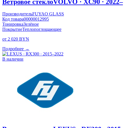
Ветровое стекло
VOLVO · XC90 · 2022–
Производитель
FUYAO GLASS
Код товара
00000012995
Тонировка
Зелёное
Покрытие
Теплопоглощающее
от 2 020 BYN
Подробнее →
В наличии