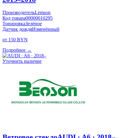
Производитель
Lemson
Код товара
00000010295
Тонировка
Зелёное
Датчик дождя
Изменённый
от 150 BYN
Подробнее →
Уточнить наличие
Ветровое стекло
AUDI · A6 · 2018–