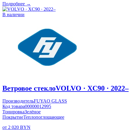
Подробнее →
В наличии
Ветровое стекло
VOLVO · XC90 · 2022–
Производитель
FUYAO GLASS
Код товара
00000012995
Тонировка
Зелёное
Покрытие
Теплопоглощающее
от 2 020 BYN