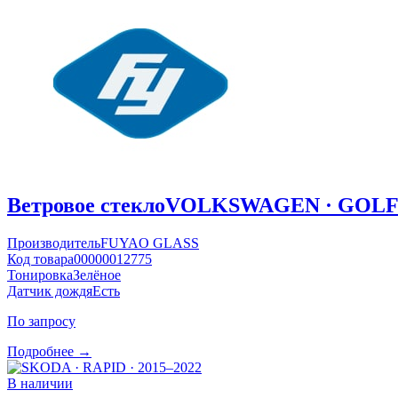
Ветровое стекло
VOLKSWAGEN · GOLF ·
Производитель
FUYAO GLASS
Код товара
00000012775
Тонировка
Зелёное
Датчик дождя
Есть
По запросу
Подробнее →
В наличии