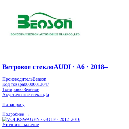
Ветровое стекло
AUDI · A6 · 2018–
Производитель
Benson
Код товара
00000013047
Тонировка
Зелёное
Акустическое стекло
Да
По запросу
Подробнее →
Уточнить наличие