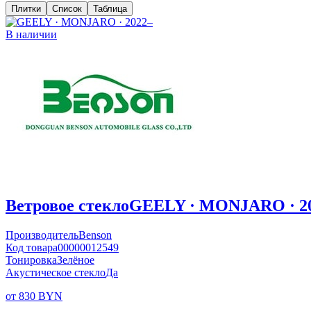
Плитки
Список
Таблица
В наличии
Ветровое стекло
GEELY · MONJARO · 2
Производитель
Benson
Код товара
00000012549
Тонировка
Зелёное
Акустическое стекло
Да
от 830 BYN