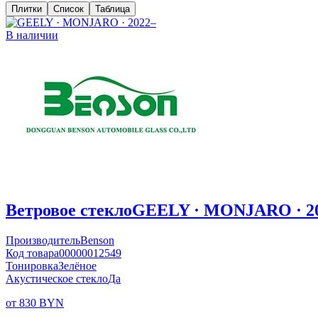
Плитки
Список
Таблица
В наличии
Ветровое стекло
GEELY · MONJARO · 2
Производитель
Benson
Код товара
00000012549
Тонировка
Зелёное
Акустическое стекло
Да
от 830 BYN