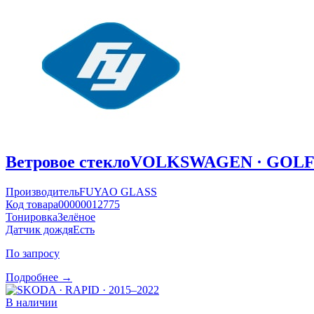
Ветровое стекло
VOLKSWAGEN · GOLF ·
Производитель
FUYAO GLASS
Код товара
00000012775
Тонировка
Зелёное
Датчик дождя
Есть
По запросу
Подробнее →
В наличии