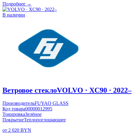
Подробнее →
В наличии
Ветровое стекло
VOLVO · XC90 · 2022–
Производитель
FUYAO GLASS
Код товара
00000012995
Тонировка
Зелёное
Покрытие
Теплопоглощающее
от 2 020 BYN