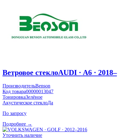
Ветровое стекло
AUDI · A6 · 2018–
Производитель
Benson
Код товара
00000013047
Тонировка
Зелёное
Акустическое стекло
Да
По запросу
Подробнее →
Уточнить наличие