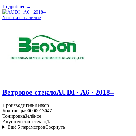
Подробнее →
Уточнить наличие
Ветровое стекло
AUDI · A6 · 2018–
Производитель
Benson
Код товара
00000013047
Тонировка
Зелёное
Акустическое стекло
Да
Ещё
5
параметров
Свернуть