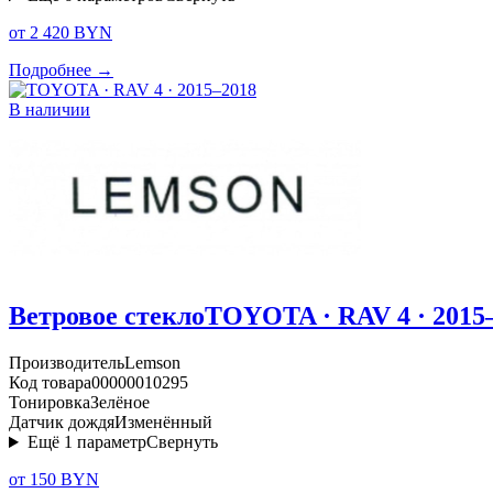
от 2 420 BYN
Подробнее →
В наличии
Ветровое стекло
TOYOTA · RAV 4 · 2015
Производитель
Lemson
Код товара
00000010295
Тонировка
Зелёное
Датчик дождя
Изменённый
Ещё
1
параметр
Свернуть
от 150 BYN