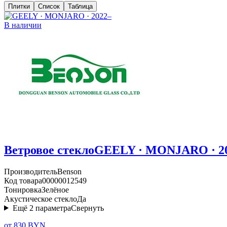
Плитки
Список
Таблица
В наличии
Ветровое стекло
GEELY · MONJARO · 2
Производитель
Benson
Код товара
00000012549
Тонировка
Зелёное
Акустическое стекло
Да
Ещё
2
параметра
Свернуть
от 830 BYN