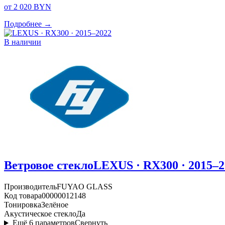
от 2 020 BYN
Подробнее →
В наличии
Ветровое стекло
LEXUS · RX300 · 2015–2
Производитель
FUYAO GLASS
Код товара
00000012148
Тонировка
Зелёное
Акустическое стекло
Да
Ещё
6
параметров
Свернуть