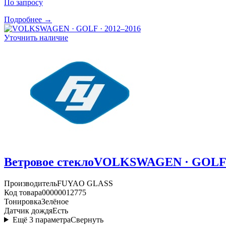
По запросу
Подробнее →
Уточнить наличие
Ветровое стекло
VOLKSWAGEN · GOLF ·
Производитель
FUYAO GLASS
Код товара
00000012775
Тонировка
Зелёное
Датчик дождя
Есть
Ещё
3
параметра
Свернуть