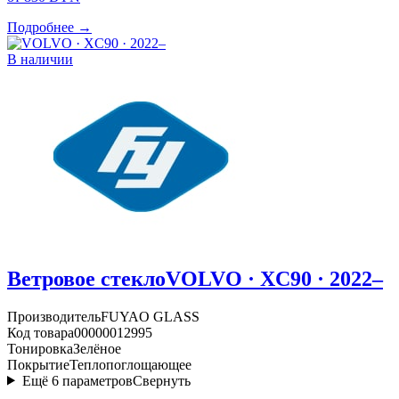
Подробнее →
В наличии
Ветровое стекло
VOLVO · XC90 · 2022–
Производитель
FUYAO GLASS
Код товара
00000012995
Тонировка
Зелёное
Покрытие
Теплопоглощающее
Ещё
6
параметров
Свернуть