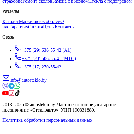
страховке
Ремонт сколов
Замена с выездом
Стёкла с подогревом
Разделы
Каталог
Марки автомобилей
О
нас
Гарантия
Оплата
Цены
Контакты
Связь
+375 (29) 636-55-42
(
A1
)
+375 (29) 506-55-41
(
МТС
)
+375 (17) 270-55-42
info@autosteklo.by
2013
–
2026
©
autosteklo.by
.
Частное торговое унитарное
предприятие «Стеклоавто»
. УНП
190831889
.
Политика обработки персональных данных