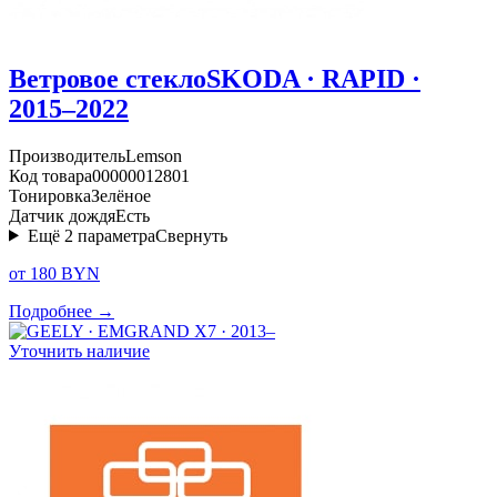
Ветровое стекло
SKODA · RAPID ·
2015–2022
Производитель
Lemson
Код товара
00000012801
Тонировка
Зелёное
Датчик дождя
Есть
Ещё
2
параметра
Свернуть
от 180 BYN
Подробнее →
Уточнить наличие