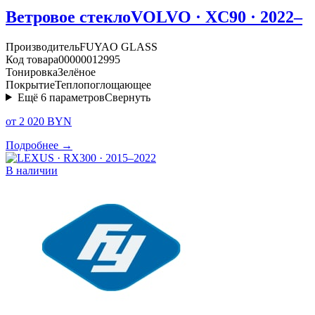
Ветровое стекло
VOLVO · XC90 · 2022–
Производитель
FUYAO GLASS
Код товара
00000012995
Тонировка
Зелёное
Покрытие
Теплопоглощающее
Ещё
6
параметров
Свернуть
от 2 020 BYN
Подробнее →
В наличии