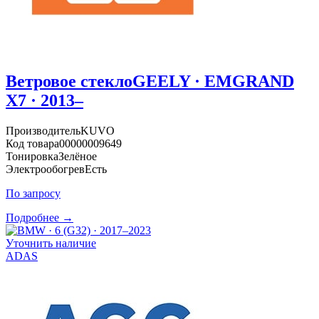
Ветровое стекло
GEELY · EMGRAND
X7 · 2013–
Производитель
KUVO
Код товара
00000009649
Тонировка
Зелёное
Электрообогрев
Есть
По запросу
Подробнее →
Уточнить наличие
ADAS