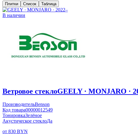
Плитки
Список
Таблица
В наличии
Ветровое стекло
GEELY · MONJARO · 2
Производитель
Benson
Код товара
00000012549
Тонировка
Зелёное
Акустическое стекло
Да
от 830 BYN