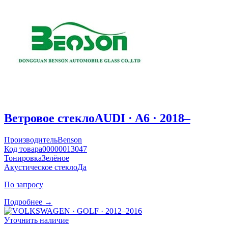
Ветровое стекло
AUDI · A6 · 2018–
Производитель
Benson
Код товара
00000013047
Тонировка
Зелёное
Акустическое стекло
Да
По запросу
Подробнее →
Уточнить наличие