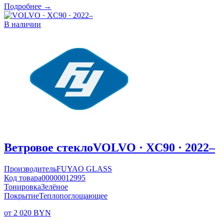
Подробнее →
В наличии
Ветровое стекло
VOLVO · XC90 · 2022–
Производитель
FUYAO GLASS
Код товара
00000012995
Тонировка
Зелёное
Покрытие
Теплопоглощающее
от 2 020 BYN