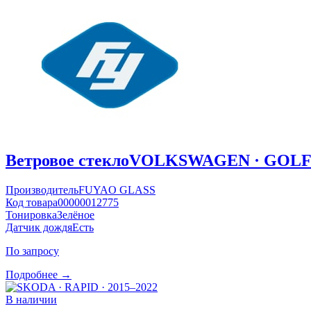
Ветровое стекло
VOLKSWAGEN · GOLF ·
Производитель
FUYAO GLASS
Код товара
00000012775
Тонировка
Зелёное
Датчик дождя
Есть
По запросу
Подробнее →
В наличии