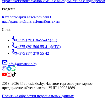
страховке
Ремонт сколов
Замена с выездом
Стёкла с подогревом
Разделы
Каталог
Марки автомобилей
О
нас
Гарантия
Оплата
Цены
Контакты
Связь
+375 (29) 636-55-42
(
A1
)
+375 (29) 506-55-41
(
МТС
)
+375 (17) 270-55-42
info@autosteklo.by
2013
–
2026
©
autosteklo.by
.
Частное торговое унитарное
предприятие «Стеклоавто»
. УНП
190831889
.
Политика обработки персональных данных