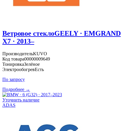
Ветровое стекло
GEELY · EMGRAND
X7 · 2013–
Производитель
KUVO
Код товара
00000009649
Тонировка
Зелёное
Электрообогрев
Есть
По запросу
Подробнее →
Уточнить наличие
ADAS