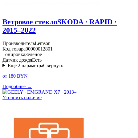
Ветровое стекло
SKODA · RAPID ·
2015–2022
Производитель
Lemson
Код товара
00000012801
Тонировка
Зелёное
Датчик дождя
Есть
Ещё
2
параметра
Свернуть
от 180 BYN
Подробнее →
Уточнить наличие