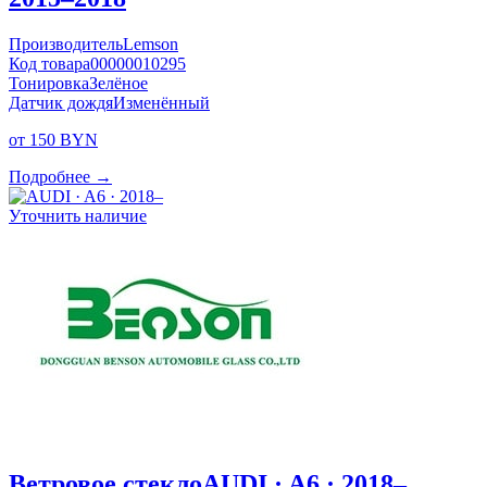
Производитель
Lemson
Код товара
00000010295
Тонировка
Зелёное
Датчик дождя
Изменённый
от 150 BYN
Подробнее →
Уточнить наличие
Ветровое стекло
AUDI · A6 · 2018–