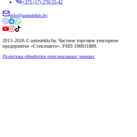
+375 (17) 270-55-42
info@autosteklo.by
2013
–
2026
©
autosteklo.by
.
Частное торговое унитарное
предприятие «Стеклоавто»
. УНП
190831889
.
Политика обработки персональных данных