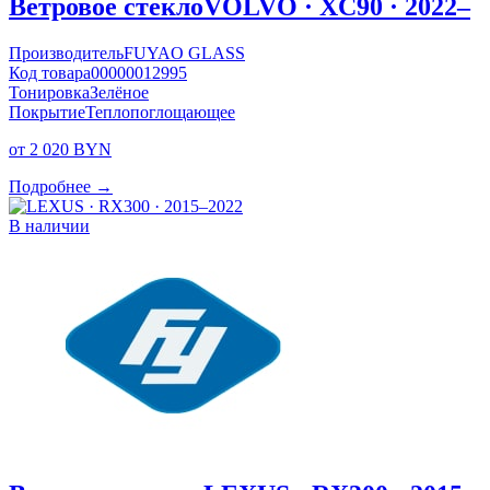
Ветровое стекло
VOLVO · XC90 · 2022–
Производитель
FUYAO GLASS
Код товара
00000012995
Тонировка
Зелёное
Покрытие
Теплопоглощающее
от 2 020 BYN
Подробнее →
В наличии