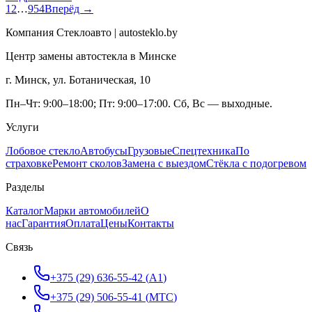
1
2
…
954
Вперёд →
Компания Стеклоавто | autosteklo.by
Центр замены автостекла в Минске
г. Минск, ул. Ботаническая, 10
Пн–Чт: 9:00–18:00; Пт: 9:00–17:00. Сб, Вс — выходные.
Услуги
Лобовое стекло
Автобусы
Грузовые
Спецтехника
По
страховке
Ремонт сколов
Замена с выездом
Стёкла с подогревом
Разделы
Каталог
Марки автомобилей
О
нас
Гарантия
Оплата
Цены
Контакты
Связь
+375 (29) 636-55-42
(
A1
)
+375 (29) 506-55-41
(
МТС
)