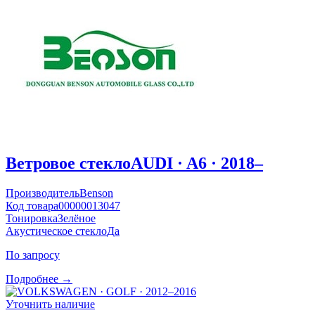
Ветровое стекло
AUDI · A6 · 2018–
Производитель
Benson
Код товара
00000013047
Тонировка
Зелёное
Акустическое стекло
Да
По запросу
Подробнее →
Уточнить наличие