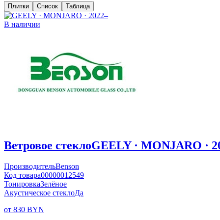
Плитки
Список
Таблица
В наличии
Ветровое стекло
GEELY · MONJARO · 2
Производитель
Benson
Код товара
00000012549
Тонировка
Зелёное
Акустическое стекло
Да
от 830 BYN