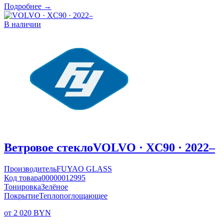
Подробнее →
В наличии
Ветровое стекло
VOLVO · XC90 · 2022–
Производитель
FUYAO GLASS
Код товара
00000012995
Тонировка
Зелёное
Покрытие
Теплопоглощающее
от 2 020 BYN