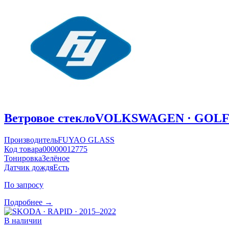
Ветровое стекло
VOLKSWAGEN · GOLF ·
Производитель
FUYAO GLASS
Код товара
00000012775
Тонировка
Зелёное
Датчик дождя
Есть
По запросу
Подробнее →
В наличии