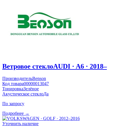
Ветровое стекло
AUDI · A6 · 2018–
Производитель
Benson
Код товара
00000013047
Тонировка
Зелёное
Акустическое стекло
Да
По запросу
Подробнее →
Уточнить наличие