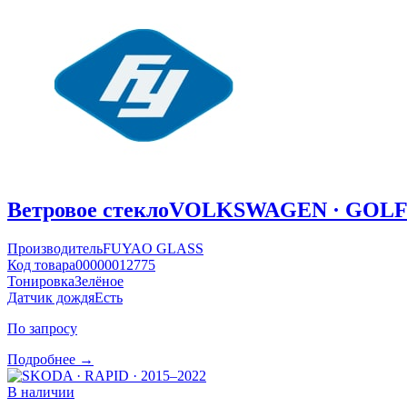
Ветровое стекло
VOLKSWAGEN · GOLF ·
Производитель
FUYAO GLASS
Код товара
00000012775
Тонировка
Зелёное
Датчик дождя
Есть
По запросу
Подробнее →
В наличии