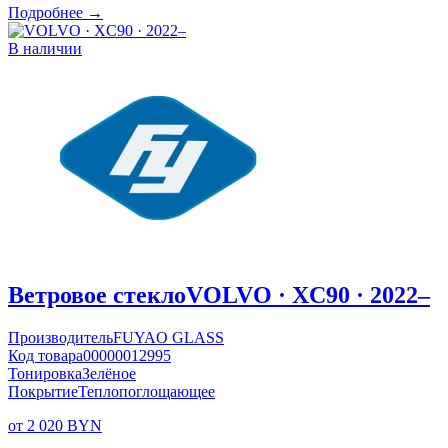
Подробнее →
В наличии
Ветровое стекло
VOLVO · XC90 · 2022–
Производитель
FUYAO GLASS
Код товара
00000012995
Тонировка
Зелёное
Покрытие
Теплопоглощающее
от 2 020 BYN