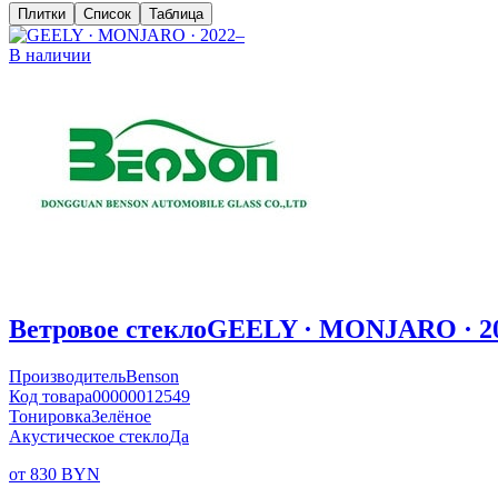
Плитки
Список
Таблица
В наличии
Ветровое стекло
GEELY · MONJARO · 2
Производитель
Benson
Код товара
00000012549
Тонировка
Зелёное
Акустическое стекло
Да
от 830 BYN