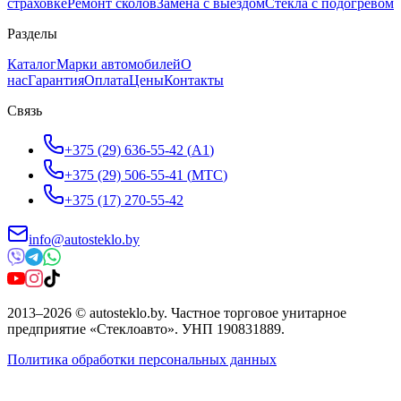
страховке
Ремонт сколов
Замена с выездом
Стёкла с подогревом
Разделы
Каталог
Марки автомобилей
О
нас
Гарантия
Оплата
Цены
Контакты
Связь
+375 (29) 636-55-42
(
A1
)
+375 (29) 506-55-41
(
МТС
)
+375 (17) 270-55-42
info@autosteklo.by
2013
–
2026
©
autosteklo.by
.
Частное торговое унитарное
предприятие «Стеклоавто»
. УНП
190831889
.
Политика обработки персональных данных