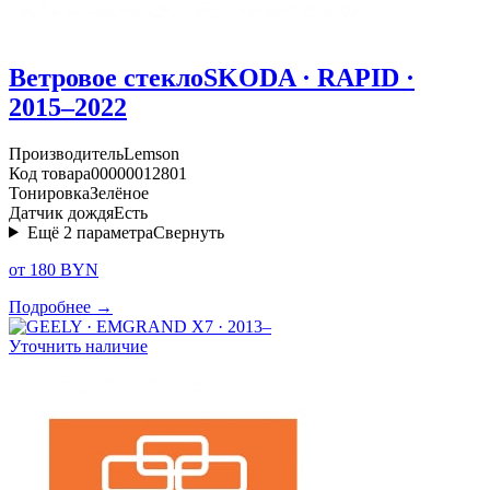
Ветровое стекло
SKODA · RAPID ·
2015–2022
Производитель
Lemson
Код товара
00000012801
Тонировка
Зелёное
Датчик дождя
Есть
Ещё
2
параметра
Свернуть
от 180 BYN
Подробнее →
Уточнить наличие