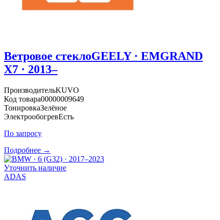
Ветровое стекло
GEELY · EMGRAND
X7 · 2013–
Производитель
KUVO
Код товара
00000009649
Тонировка
Зелёное
Электрообогрев
Есть
По запросу
Подробнее →
Уточнить наличие
ADAS