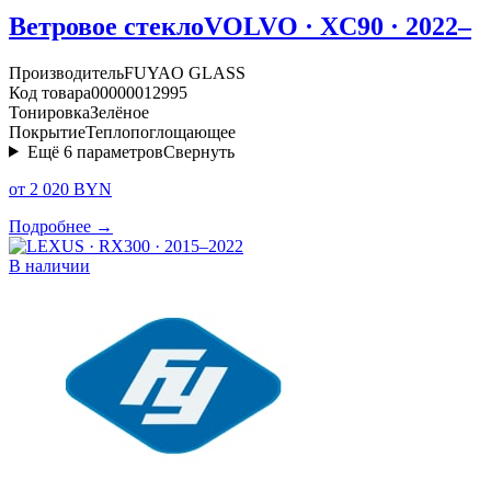
Ветровое стекло
VOLVO · XC90 · 2022–
Производитель
FUYAO GLASS
Код товара
00000012995
Тонировка
Зелёное
Покрытие
Теплопоглощающее
Ещё
6
параметров
Свернуть
от 2 020 BYN
Подробнее →
В наличии