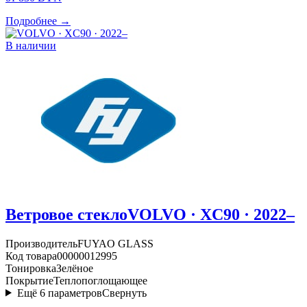
Подробнее →
В наличии
Ветровое стекло
VOLVO · XC90 · 2022–
Производитель
FUYAO GLASS
Код товара
00000012995
Тонировка
Зелёное
Покрытие
Теплопоглощающее
Ещё
6
параметров
Свернуть