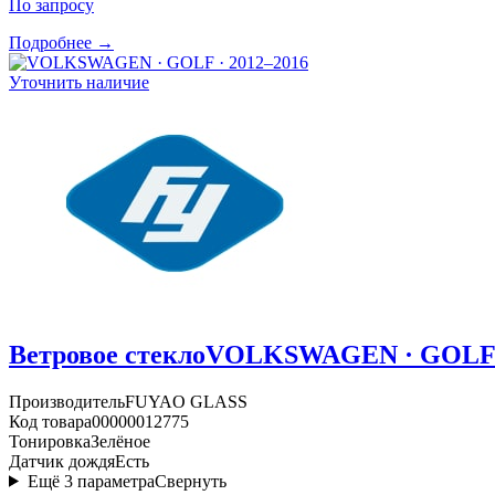
По запросу
Подробнее →
Уточнить наличие
Ветровое стекло
VOLKSWAGEN · GOLF ·
Производитель
FUYAO GLASS
Код товара
00000012775
Тонировка
Зелёное
Датчик дождя
Есть
Ещё
3
параметра
Свернуть