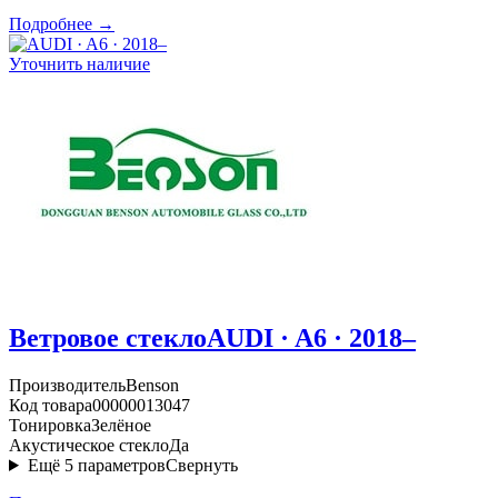
Подробнее →
Уточнить наличие
Ветровое стекло
AUDI · A6 · 2018–
Производитель
Benson
Код товара
00000013047
Тонировка
Зелёное
Акустическое стекло
Да
Ещё
5
параметров
Свернуть