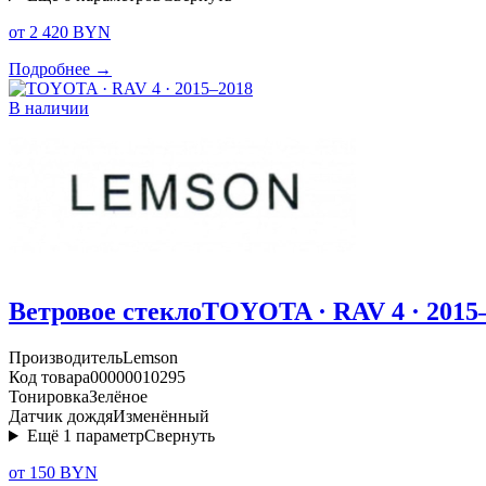
от 2 420 BYN
Подробнее →
В наличии
Ветровое стекло
TOYOTA · RAV 4 · 2015
Производитель
Lemson
Код товара
00000010295
Тонировка
Зелёное
Датчик дождя
Изменённый
Ещё
1
параметр
Свернуть
от 150 BYN