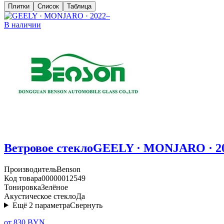
Плитки
Список
Таблица
В наличии
Ветровое стекло
GEELY · MONJARO · 2
Производитель
Benson
Код товара
00000012549
Тонировка
Зелёное
Акустическое стекло
Да
Ещё
2
параметра
Свернуть
от 830 BYN