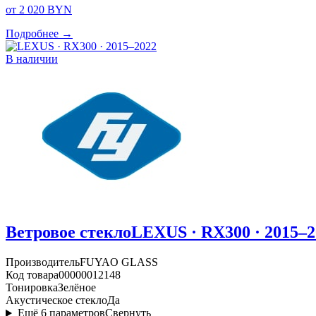
от 2 020 BYN
Подробнее →
В наличии
Ветровое стекло
LEXUS · RX300 · 2015–2
Производитель
FUYAO GLASS
Код товара
00000012148
Тонировка
Зелёное
Акустическое стекло
Да
Ещё
6
параметров
Свернуть