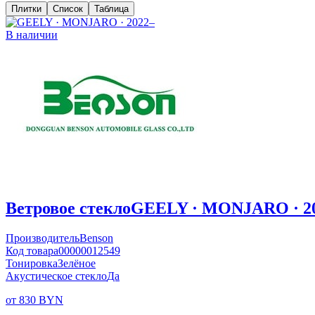
Плитки
Список
Таблица
В наличии
Ветровое стекло
GEELY · MONJARO · 2
Производитель
Benson
Код товара
00000012549
Тонировка
Зелёное
Акустическое стекло
Да
от 830 BYN