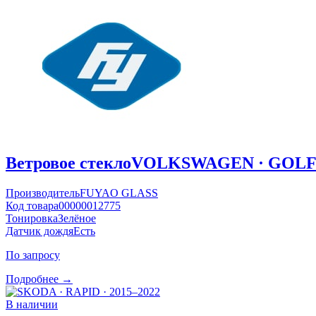
Ветровое стекло
VOLKSWAGEN · GOLF ·
Производитель
FUYAO GLASS
Код товара
00000012775
Тонировка
Зелёное
Датчик дождя
Есть
По запросу
Подробнее →
В наличии