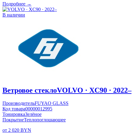
Подробнее →
В наличии
Ветровое стекло
VOLVO · XC90 · 2022–
Производитель
FUYAO GLASS
Код товара
00000012995
Тонировка
Зелёное
Покрытие
Теплопоглощающее
от 2 020 BYN