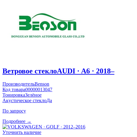
Ветровое стекло
AUDI · A6 · 2018–
Производитель
Benson
Код товара
00000013047
Тонировка
Зелёное
Акустическое стекло
Да
По запросу
Подробнее →
Уточнить наличие