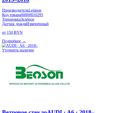
Производитель
Lemson
Код товара
00000010295
Тонировка
Зелёное
Датчик дождя
Изменённый
от 150 BYN
Подробнее →
Уточнить наличие
Ветровое стекло
AUDI · A6 · 2018–