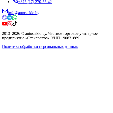
+375 (17) 270-55-42
info@autosteklo.by
2013
–
2026
©
autosteklo.by
.
Частное торговое унитарное
предприятие «Стеклоавто»
. УНП
190831889
.
Политика обработки персональных данных