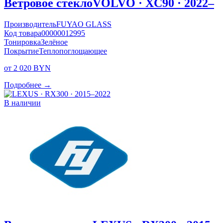
Ветровое стекло
VOLVO · XC90 · 2022–
Производитель
FUYAO GLASS
Код товара
00000012995
Тонировка
Зелёное
Покрытие
Теплопоглощающее
от 2 020 BYN
Подробнее →
В наличии