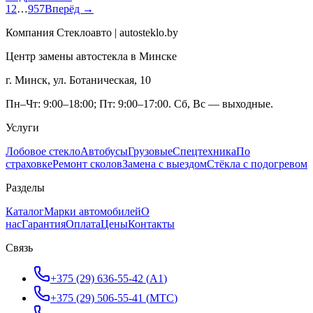
1
2
…
957
Вперёд →
Компания Стеклоавто | autosteklo.by
Центр замены автостекла в Минске
г. Минск, ул. Ботаническая, 10
Пн–Чт: 9:00–18:00; Пт: 9:00–17:00. Сб, Вс — выходные.
Услуги
Лобовое стекло
Автобусы
Грузовые
Спецтехника
По
страховке
Ремонт сколов
Замена с выездом
Стёкла с подогревом
Разделы
Каталог
Марки автомобилей
О
нас
Гарантия
Оплата
Цены
Контакты
Связь
+375 (29) 636-55-42
(
A1
)
+375 (29) 506-55-41
(
МТС
)