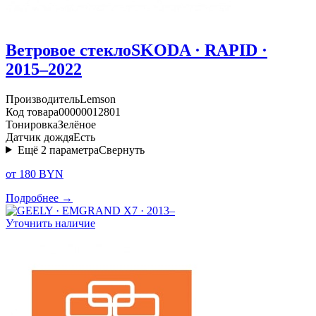
Ветровое стекло
SKODA · RAPID ·
2015–2022
Производитель
Lemson
Код товара
00000012801
Тонировка
Зелёное
Датчик дождя
Есть
Ещё
2
параметра
Свернуть
от 180 BYN
Подробнее →
Уточнить наличие