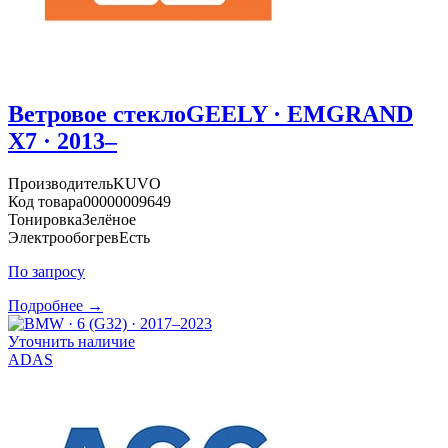
Ветровое стекло
GEELY · EMGRAND
X7 · 2013–
Производитель
KUVO
Код товара
00000009649
Тонировка
Зелёное
Электрообогрев
Есть
По запросу
Подробнее →
Уточнить наличие
ADAS