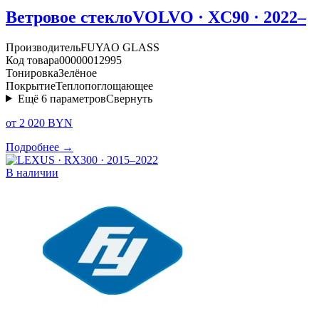
Ветровое стекло
VOLVO · XC90 · 2022–
Производитель
FUYAO GLASS
Код товара
00000012995
Тонировка
Зелёное
Покрытие
Теплопоглощающее
Ещё
6
параметров
Свернуть
от 2 020 BYN
Подробнее →
В наличии