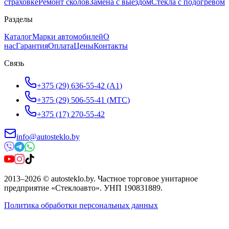
страховке
Ремонт сколов
Замена с выездом
Стёкла с подогревом
Разделы
Каталог
Марки автомобилей
О
нас
Гарантия
Оплата
Цены
Контакты
Связь
+375 (29) 636-55-42
(
A1
)
+375 (29) 506-55-41
(
МТС
)
+375 (17) 270-55-42
info@autosteklo.by
2013
–
2026
©
autosteklo.by
.
Частное торговое унитарное
предприятие «Стеклоавто»
. УНП
190831889
.
Политика обработки персональных данных