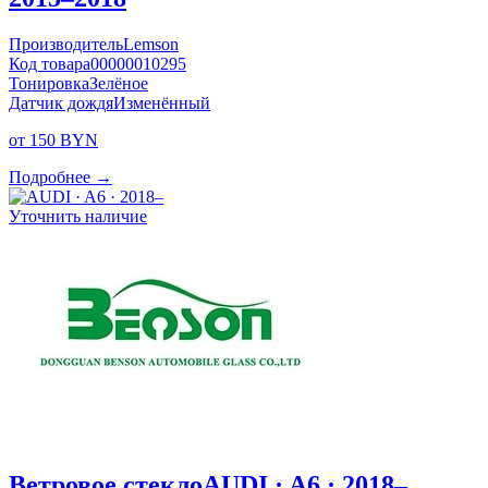
Производитель
Lemson
Код товара
00000010295
Тонировка
Зелёное
Датчик дождя
Изменённый
от 150 BYN
Подробнее →
Уточнить наличие
Ветровое стекло
AUDI · A6 · 2018–