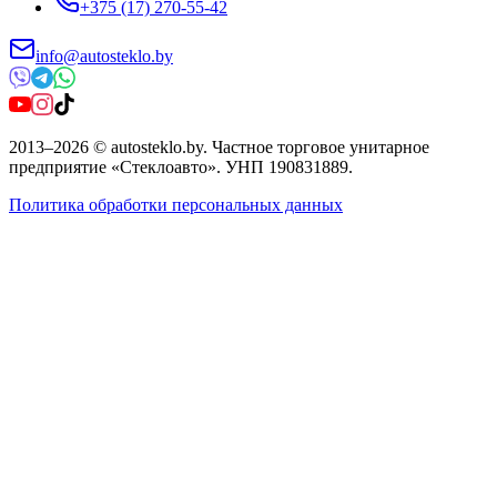
+375 (17) 270-55-42
info@autosteklo.by
2013
–
2026
©
autosteklo.by
.
Частное торговое унитарное
предприятие «Стеклоавто»
. УНП
190831889
.
Политика обработки персональных данных