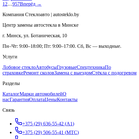
1
2
…
957
Вперёд →
Компания Стеклоавто | autosteklo.by
Центр замены автостекла в Минске
г. Минск, ул. Ботаническая, 10
Пн–Чт: 9:00–18:00; Пт: 9:00–17:00. Сб, Вс — выходные.
Услуги
Лобовое стекло
Автобусы
Грузовые
Спецтехника
По
страховке
Ремонт сколов
Замена с выездом
Стёкла с подогревом
Разделы
Каталог
Марки автомобилей
О
нас
Гарантия
Оплата
Цены
Контакты
Связь
+375 (29) 636-55-42
(
A1
)
+375 (29) 506-55-41
(
МТС
)