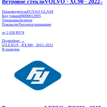
Ветровое стекло
VOLVO · XC90 · 2022–
Производитель
FUYAO GLASS
Код товара
00000012995
Тонировка
Зелёное
Покрытие
Теплопоглощающее
от 2 020 BYN
Подробнее →
В наличии