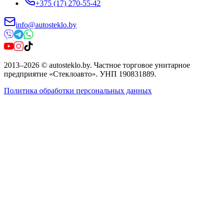
+375 (17) 270-55-42
info@autosteklo.by
2013
–
2026
©
autosteklo.by
.
Частное торговое унитарное
предприятие «Стеклоавто»
. УНП
190831889
.
Политика обработки персональных данных