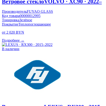
Ветровое стекло
VOLVO · XC90 · 2022–
Производитель
FUYAO GLASS
Код товара
00000012995
Тонировка
Зелёное
Покрытие
Теплопоглощающее
от 2 020 BYN
Подробнее →
В наличии