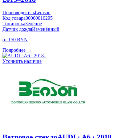
Производитель
Lemson
Код товара
00000010295
Тонировка
Зелёное
Датчик дождя
Изменённый
от 150 BYN
Подробнее →
Уточнить наличие
Ветровое стекло
AUDI · A6 · 2018–