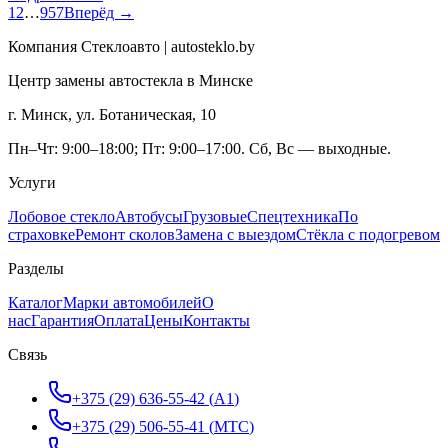
1
2
…
957
Вперёд →
Компания Стеклоавто | autosteklo.by
Центр замены автостекла в Минске
г. Минск, ул. Ботаническая, 10
Пн–Чт: 9:00–18:00; Пт: 9:00–17:00. Сб, Вс — выходные.
Услуги
Лобовое стекло
Автобусы
Грузовые
Спецтехника
По
страховке
Ремонт сколов
Замена с выездом
Стёкла с подогревом
Разделы
Каталог
Марки автомобилей
О
нас
Гарантия
Оплата
Цены
Контакты
Связь
+375 (29) 636-55-42
(
A1
)
+375 (29) 506-55-41
(
МТС
)