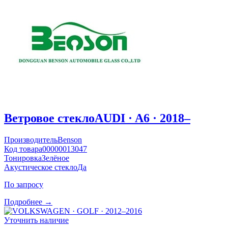
Ветровое стекло
AUDI · A6 · 2018–
Производитель
Benson
Код товара
00000013047
Тонировка
Зелёное
Акустическое стекло
Да
По запросу
Подробнее →
Уточнить наличие