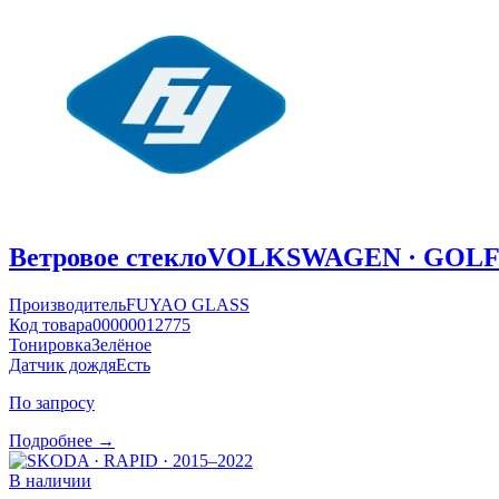
Ветровое стекло
VOLKSWAGEN · GOLF ·
Производитель
FUYAO GLASS
Код товара
00000012775
Тонировка
Зелёное
Датчик дождя
Есть
По запросу
Подробнее →
В наличии