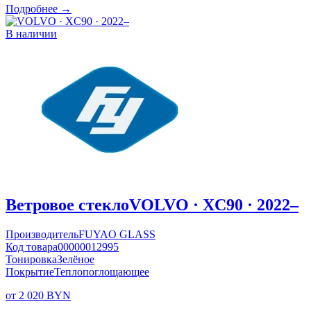
Подробнее →
В наличии
Ветровое стекло
VOLVO · XC90 · 2022–
Производитель
FUYAO GLASS
Код товара
00000012995
Тонировка
Зелёное
Покрытие
Теплопоглощающее
от 2 020 BYN