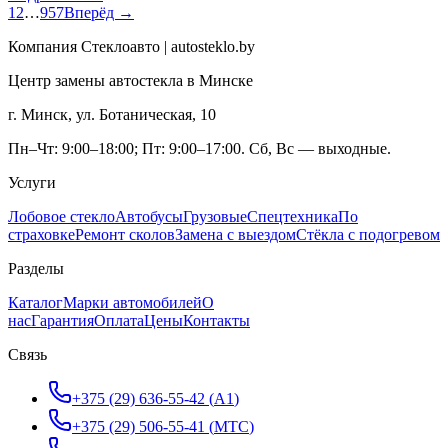
1
2
…
957
Вперёд →
Компания Стеклоавто | autosteklo.by
Центр замены автостекла в Минске
г. Минск, ул. Ботаническая, 10
Пн–Чт: 9:00–18:00; Пт: 9:00–17:00. Сб, Вс — выходные.
Услуги
Лобовое стекло
Автобусы
Грузовые
Спецтехника
По
страховке
Ремонт сколов
Замена с выездом
Стёкла с подогревом
Разделы
Каталог
Марки автомобилей
О
нас
Гарантия
Оплата
Цены
Контакты
Связь
+375 (29) 636-55-42
(
A1
)
+375 (29) 506-55-41
(
МТС
)