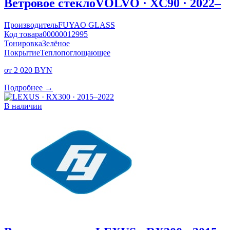
Ветровое стекло
VOLVO · XC90 · 2022–
Производитель
FUYAO GLASS
Код товара
00000012995
Тонировка
Зелёное
Покрытие
Теплопоглощающее
от 2 020 BYN
Подробнее →
В наличии