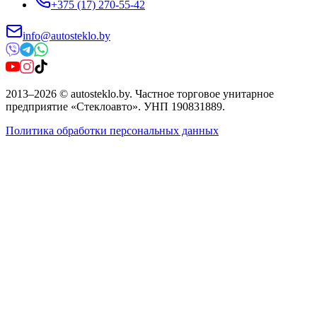
+375 (17) 270-55-42
info@autosteklo.by
2013
–
2026
©
autosteklo.by
.
Частное торговое унитарное
предприятие «Стеклоавто»
. УНП
190831889
.
Политика обработки персональных данных