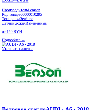
Производитель
Lemson
Код товара
00000010295
Тонировка
Зелёное
Датчик дождя
Изменённый
от 150 BYN
Подробнее →
Уточнить наличие
Ветровое стекло
AUDI · A6 · 2018–