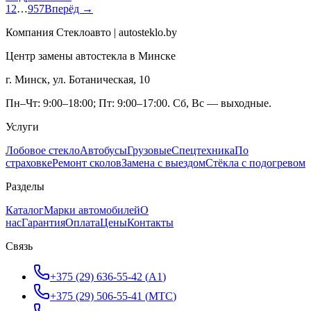
1
2
…
957
Вперёд →
Компания Стеклоавто | autosteklo.by
Центр замены автостекла в Минске
г. Минск, ул. Ботаническая, 10
Пн–Чт: 9:00–18:00; Пт: 9:00–17:00. Сб, Вс — выходные.
Услуги
Лобовое стекло
Автобусы
Грузовые
Спецтехника
По
страховке
Ремонт сколов
Замена с выездом
Стёкла с подогревом
Разделы
Каталог
Марки автомобилей
О
нас
Гарантия
Оплата
Цены
Контакты
Связь
+375 (29) 636-55-42
(
A1
)
+375 (29) 506-55-41
(
МТС
)