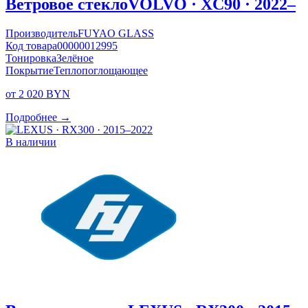
Ветровое стекло
VOLVO · XC90 · 2022–
Производитель
FUYAO GLASS
Код товара
00000012995
Тонировка
Зелёное
Покрытие
Теплопоглощающее
от 2 020 BYN
Подробнее →
В наличии