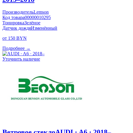
Производитель
Lemson
Код товара
00000010295
Тонировка
Зелёное
Датчик дождя
Изменённый
от 150 BYN
Подробнее →
Уточнить наличие
Ветровое стекло
AUDI · A6 · 2018–