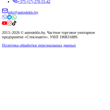
+375 (17) 270-55-42
info@autosteklo.by
2013
–
2026
©
autosteklo.by
.
Частное торговое унитарное
предприятие «Стеклоавто»
. УНП
190831889
.
Политика обработки персональных данных