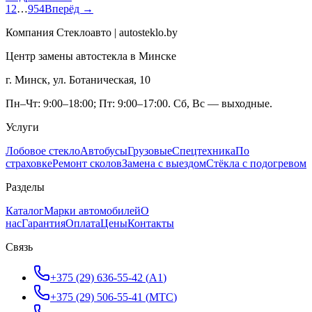
1
2
…
954
Вперёд →
Компания Стеклоавто | autosteklo.by
Центр замены автостекла в Минске
г. Минск, ул. Ботаническая, 10
Пн–Чт: 9:00–18:00; Пт: 9:00–17:00. Сб, Вс — выходные.
Услуги
Лобовое стекло
Автобусы
Грузовые
Спецтехника
По
страховке
Ремонт сколов
Замена с выездом
Стёкла с подогревом
Разделы
Каталог
Марки автомобилей
О
нас
Гарантия
Оплата
Цены
Контакты
Связь
+375 (29) 636-55-42
(
A1
)
+375 (29) 506-55-41
(
МТС
)