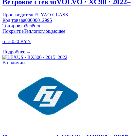
Ветровое стекло
VOLVO · XC90 · 2022–
Производитель
FUYAO GLASS
Код товара
00000012995
Тонировка
Зелёное
Покрытие
Теплопоглощающее
от 2 020 BYN
Подробнее →
В наличии