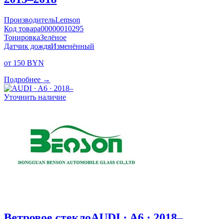
Производитель
Lemson
Код товара
00000010295
Тонировка
Зелёное
Датчик дождя
Изменённый
от 150 BYN
Подробнее →
Уточнить наличие
Ветровое стекло
AUDI · A6 · 2018–