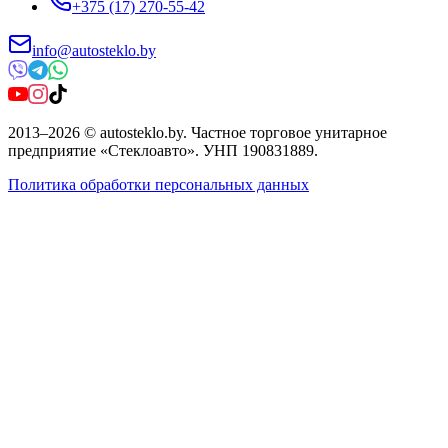
+375 (17) 270-55-42
info@autosteklo.by
2013
–
2026
©
autosteklo.by
.
Частное торговое унитарное
предприятие «Стеклоавто»
. УНП
190831889
.
Политика обработки персональных данных