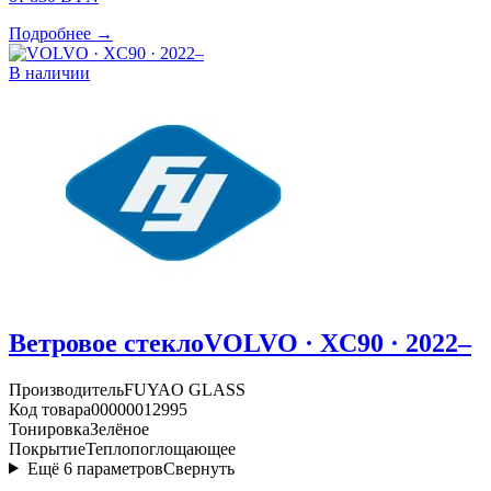
Подробнее →
В наличии
Ветровое стекло
VOLVO · XC90 · 2022–
Производитель
FUYAO GLASS
Код товара
00000012995
Тонировка
Зелёное
Покрытие
Теплопоглощающее
Ещё
6
параметров
Свернуть