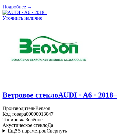
Подробнее →
Уточнить наличие
Ветровое стекло
AUDI · A6 · 2018–
Производитель
Benson
Код товара
00000013047
Тонировка
Зелёное
Акустическое стекло
Да
Ещё
5
параметров
Свернуть