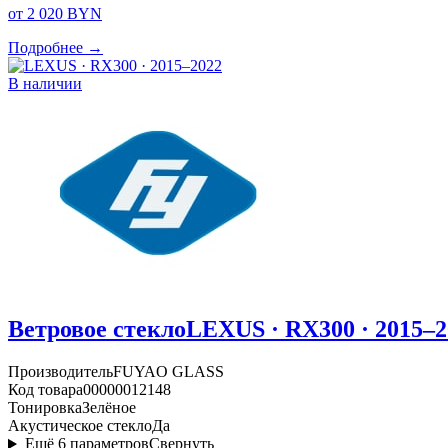
от 2 020 BYN
Подробнее →
В наличии
Ветровое стекло
LEXUS · RX300 · 2015–2
Производитель
FUYAO GLASS
Код товара
00000012148
Тонировка
Зелёное
Акустическое стекло
Да
Ещё
6
параметров
Свернуть