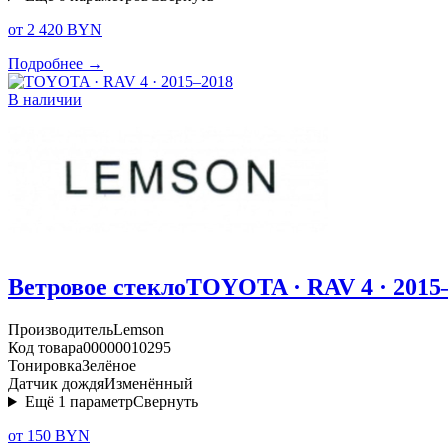
от 2 420 BYN
Подробнее →
В наличии
Ветровое стекло
TOYOTA · RAV 4 · 2015
Производитель
Lemson
Код товара
00000010295
Тонировка
Зелёное
Датчик дождя
Изменённый
Ещё
1
параметр
Свернуть
от 150 BYN