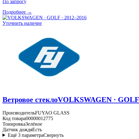
По запросу
Подробнее →
Уточнить наличие
Ветровое стекло
VOLKSWAGEN · GOLF ·
Производитель
FUYAO GLASS
Код товара
00000012775
Тонировка
Зелёное
Датчик дождя
Есть
Ещё
3
параметра
Свернуть