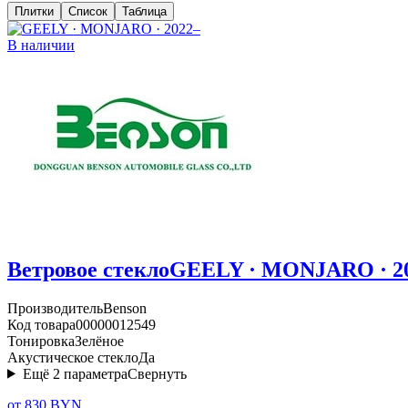
Плитки
Список
Таблица
В наличии
Ветровое стекло
GEELY · MONJARO · 2
Производитель
Benson
Код товара
00000012549
Тонировка
Зелёное
Акустическое стекло
Да
Ещё
2
параметра
Свернуть
от 830 BYN