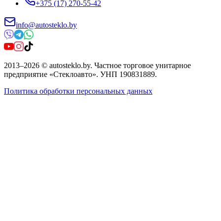
+375 (17) 270-55-42
info@autosteklo.by
2013
–
2026
©
autosteklo.by
.
Частное торговое унитарное
предприятие «Стеклоавто»
. УНП
190831889
.
Политика обработки персональных данных