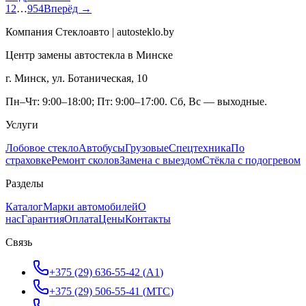
1
2
…
954
Вперёд →
Компания Стеклоавто | autosteklo.by
Центр замены автостекла в Минске
г. Минск, ул. Ботаническая, 10
Пн–Чт: 9:00–18:00; Пт: 9:00–17:00. Сб, Вс — выходные.
Услуги
Лобовое стекло
Автобусы
Грузовые
Спецтехника
По
страховке
Ремонт сколов
Замена с выездом
Стёкла с подогревом
Разделы
Каталог
Марки автомобилей
О
нас
Гарантия
Оплата
Цены
Контакты
Связь
+375 (29) 636-55-42
(
A1
)
+375 (29) 506-55-41
(
МТС
)