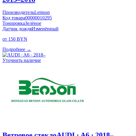
Производитель
Lemson
Код товара
00000010295
Тонировка
Зелёное
Датчик дождя
Изменённый
от 150 BYN
Подробнее →
Уточнить наличие
Ветровое стекло
AUDI · A6 · 2018–