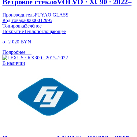
Ветровое стекло
VOLVO · XC90 · 2022–
Производитель
FUYAO GLASS
Код товара
00000012995
Тонировка
Зелёное
Покрытие
Теплопоглощающее
от 2 020 BYN
Подробнее →
В наличии