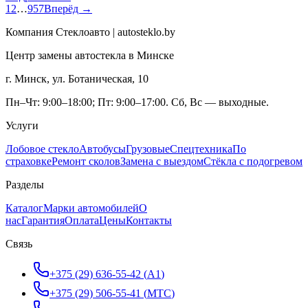
1
2
…
957
Вперёд →
Компания Стеклоавто | autosteklo.by
Центр замены автостекла в Минске
г. Минск, ул. Ботаническая, 10
Пн–Чт: 9:00–18:00; Пт: 9:00–17:00. Сб, Вс — выходные.
Услуги
Лобовое стекло
Автобусы
Грузовые
Спецтехника
По
страховке
Ремонт сколов
Замена с выездом
Стёкла с подогревом
Разделы
Каталог
Марки автомобилей
О
нас
Гарантия
Оплата
Цены
Контакты
Связь
+375 (29) 636-55-42
(
A1
)
+375 (29) 506-55-41
(
МТС
)