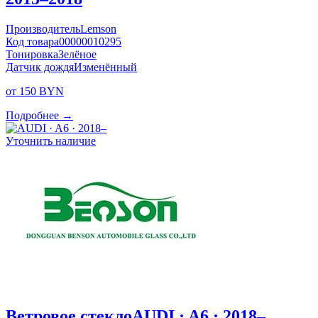
Производитель
Lemson
Код товара
00000010295
Тонировка
Зелёное
Датчик дождя
Изменённый
от 150 BYN
Подробнее →
Уточнить наличие
Ветровое стекло
AUDI · A6 · 2018–