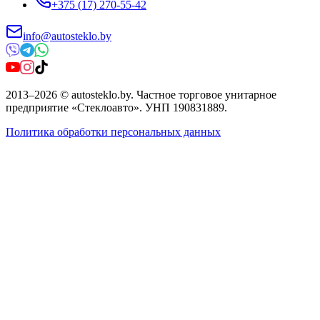
+375 (17) 270-55-42
info@autosteklo.by
2013
–
2026
©
autosteklo.by
.
Частное торговое унитарное
предприятие «Стеклоавто»
. УНП
190831889
.
Политика обработки персональных данных