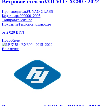
Ветровое стекло
VOLVO · XC90 · 2022–
Производитель
FUYAO GLASS
Код товара
00000012995
Тонировка
Зелёное
Покрытие
Теплопоглощающее
от 2 020 BYN
Подробнее →
В наличии