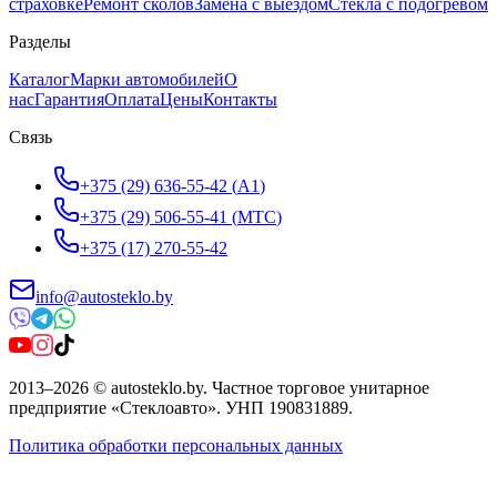
страховке
Ремонт сколов
Замена с выездом
Стёкла с подогревом
Разделы
Каталог
Марки автомобилей
О
нас
Гарантия
Оплата
Цены
Контакты
Связь
+375 (29) 636-55-42
(
A1
)
+375 (29) 506-55-41
(
МТС
)
+375 (17) 270-55-42
info@autosteklo.by
2013
–
2026
©
autosteklo.by
.
Частное торговое унитарное
предприятие «Стеклоавто»
. УНП
190831889
.
Политика обработки персональных данных