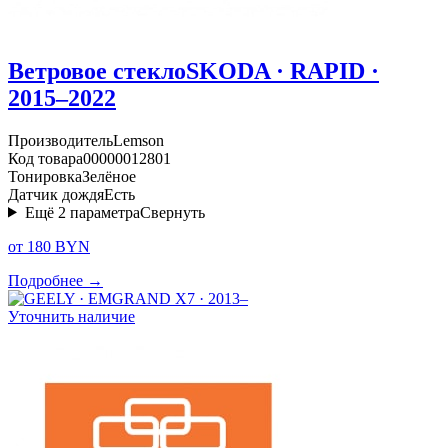
Ветровое стекло
SKODA · RAPID ·
2015–2022
Производитель
Lemson
Код товара
00000012801
Тонировка
Зелёное
Датчик дождя
Есть
Ещё
2
параметра
Свернуть
от 180 BYN
Подробнее →
Уточнить наличие