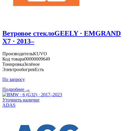
Ветровое стекло
GEELY · EMGRAND
X7 · 2013–
Производитель
KUVO
Код товара
00000009649
Тонировка
Зелёное
Электрообогрев
Есть
По запросу
Подробнее →
Уточнить наличие
ADAS