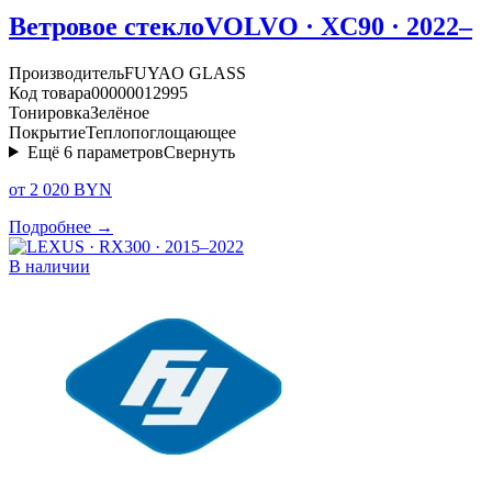
Ветровое стекло
VOLVO · XC90 · 2022–
Производитель
FUYAO GLASS
Код товара
00000012995
Тонировка
Зелёное
Покрытие
Теплопоглощающее
Ещё
6
параметров
Свернуть
от 2 020 BYN
Подробнее →
В наличии