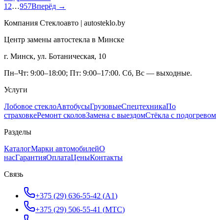
1
2
…
957
Вперёд →
Компания Стеклоавто | autosteklo.by
Центр замены автостекла в Минске
г. Минск, ул. Ботаническая, 10
Пн–Чт: 9:00–18:00; Пт: 9:00–17:00. Сб, Вс — выходные.
Услуги
Лобовое стекло
Автобусы
Грузовые
Спецтехника
По
страховке
Ремонт сколов
Замена с выездом
Стёкла с подогревом
Разделы
Каталог
Марки автомобилей
О
нас
Гарантия
Оплата
Цены
Контакты
Связь
+375 (29) 636-55-42
(
A1
)
+375 (29) 506-55-41
(
МТС
)