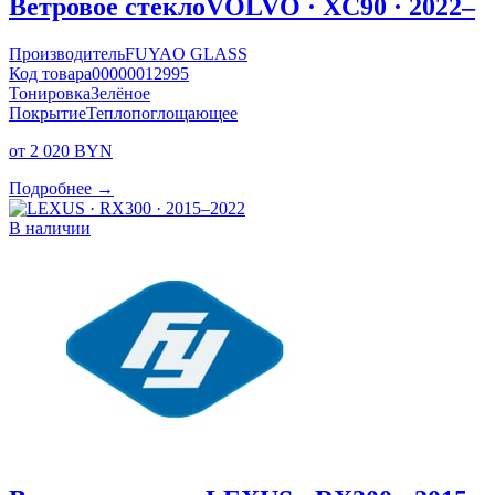
Ветровое стекло
VOLVO · XC90 · 2022–
Производитель
FUYAO GLASS
Код товара
00000012995
Тонировка
Зелёное
Покрытие
Теплопоглощающее
от 2 020 BYN
Подробнее →
В наличии