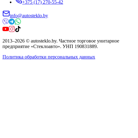
+375 (17) 270-55-42
info@autosteklo.by
2013
–
2026
©
autosteklo.by
.
Частное торговое унитарное
предприятие «Стеклоавто»
. УНП
190831889
.
Политика обработки персональных данных