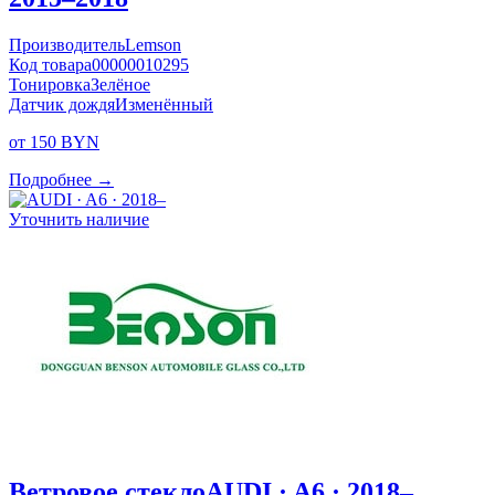
Производитель
Lemson
Код товара
00000010295
Тонировка
Зелёное
Датчик дождя
Изменённый
от 150 BYN
Подробнее →
Уточнить наличие
Ветровое стекло
AUDI · A6 · 2018–