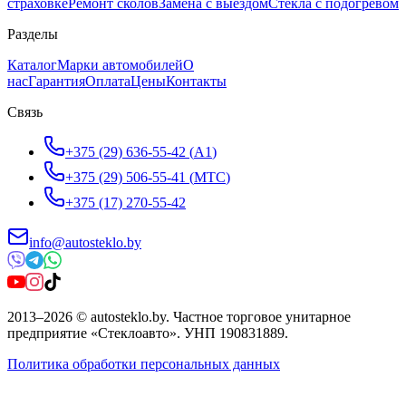
страховке
Ремонт сколов
Замена с выездом
Стёкла с подогревом
Разделы
Каталог
Марки автомобилей
О
нас
Гарантия
Оплата
Цены
Контакты
Связь
+375 (29) 636-55-42
(
A1
)
+375 (29) 506-55-41
(
МТС
)
+375 (17) 270-55-42
info@autosteklo.by
2013
–
2026
©
autosteklo.by
.
Частное торговое унитарное
предприятие «Стеклоавто»
. УНП
190831889
.
Политика обработки персональных данных