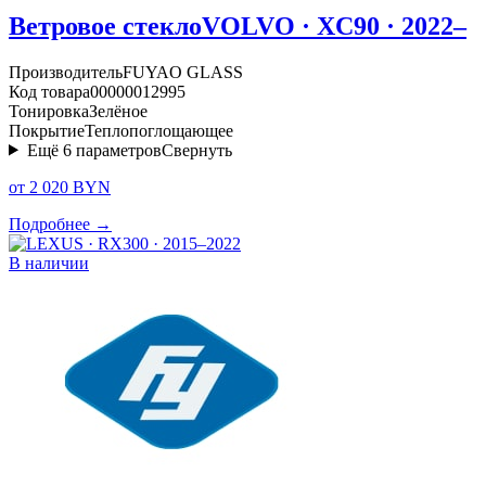
Ветровое стекло
VOLVO · XC90 · 2022–
Производитель
FUYAO GLASS
Код товара
00000012995
Тонировка
Зелёное
Покрытие
Теплопоглощающее
Ещё
6
параметров
Свернуть
от 2 020 BYN
Подробнее →
В наличии