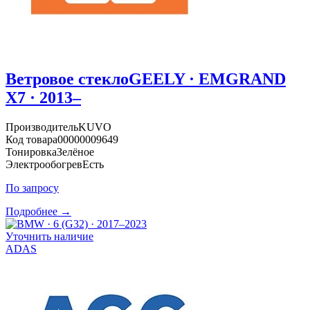
Ветровое стекло
GEELY · EMGRAND
X7 · 2013–
Производитель
KUVO
Код товара
00000009649
Тонировка
Зелёное
Электрообогрев
Есть
По запросу
Подробнее →
Уточнить наличие
ADAS