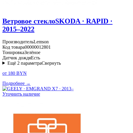
Ветровое стекло
SKODA · RAPID ·
2015–2022
Производитель
Lemson
Код товара
00000012801
Тонировка
Зелёное
Датчик дождя
Есть
Ещё
2
параметра
Свернуть
от 180 BYN
Подробнее →
Уточнить наличие