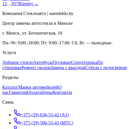
1
2
…
957
Вперёд →
Компания Стеклоавто | autosteklo.by
Центр замены автостекла в Минске
г. Минск, ул. Ботаническая, 10
Пн–Чт: 9:00–18:00; Пт: 9:00–17:00. Сб, Вс — выходные.
Услуги
Лобовое стекло
Автобусы
Грузовые
Спецтехника
По
страховке
Ремонт сколов
Замена с выездом
Стёкла с подогревом
Разделы
Каталог
Марки автомобилей
О
нас
Гарантия
Оплата
Цены
Контакты
Связь
+375 (29) 636-55-42
(
A1
)
+375 (29) 506-55-41
(
МТС
)