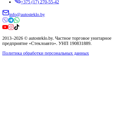
+375 (17) 270-55-42
info@autosteklo.by
2013
–
2026
©
autosteklo.by
.
Частное торговое унитарное
предприятие «Стеклоавто»
. УНП
190831889
.
Политика обработки персональных данных