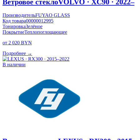
Ветровое стекло
VOLVO · XC90 · 2022–
Производитель
FUYAO GLASS
Код товара
00000012995
Тонировка
Зелёное
Покрытие
Теплопоглощающее
от 2 020 BYN
Подробнее →
В наличии