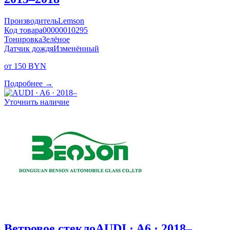
Производитель
Lemson
Код товара
00000010295
Тонировка
Зелёное
Датчик дождя
Изменённый
от 150 BYN
Подробнее →
Уточнить наличие
Ветровое стекло
AUDI · A6 · 2018–