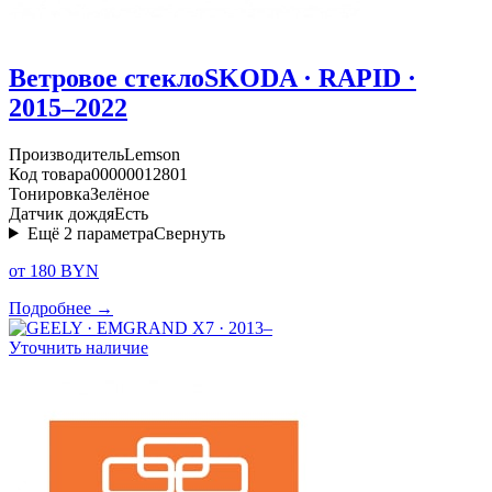
Ветровое стекло
SKODA · RAPID ·
2015–2022
Производитель
Lemson
Код товара
00000012801
Тонировка
Зелёное
Датчик дождя
Есть
Ещё
2
параметра
Свернуть
от 180 BYN
Подробнее →
Уточнить наличие