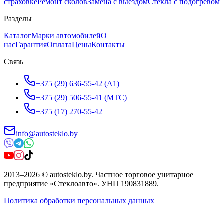
страховке
Ремонт сколов
Замена с выездом
Стёкла с подогревом
Разделы
Каталог
Марки автомобилей
О
нас
Гарантия
Оплата
Цены
Контакты
Связь
+375 (29) 636-55-42
(
A1
)
+375 (29) 506-55-41
(
МТС
)
+375 (17) 270-55-42
info@autosteklo.by
2013
–
2026
©
autosteklo.by
.
Частное торговое унитарное
предприятие «Стеклоавто»
. УНП
190831889
.
Политика обработки персональных данных