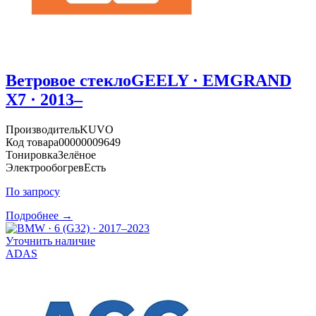
Ветровое стекло
GEELY · EMGRAND
X7 · 2013–
Производитель
KUVO
Код товара
00000009649
Тонировка
Зелёное
Электрообогрев
Есть
По запросу
Подробнее →
Уточнить наличие
ADAS