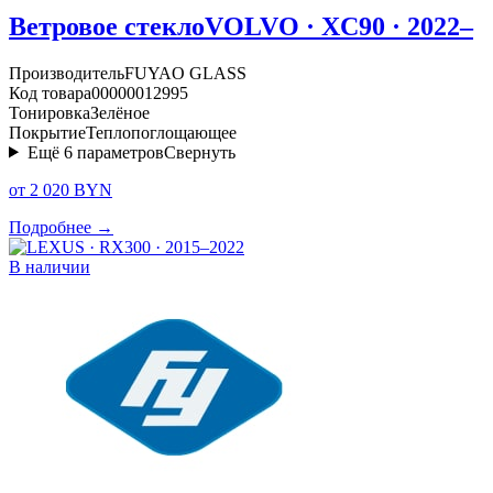
Ветровое стекло
VOLVO · XC90 · 2022–
Производитель
FUYAO GLASS
Код товара
00000012995
Тонировка
Зелёное
Покрытие
Теплопоглощающее
Ещё
6
параметров
Свернуть
от 2 020 BYN
Подробнее →
В наличии