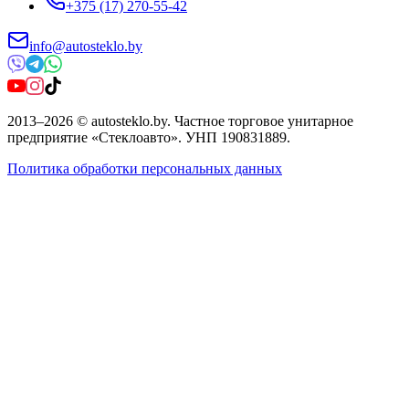
+375 (17) 270-55-42
info@autosteklo.by
2013
–
2026
©
autosteklo.by
.
Частное торговое унитарное
предприятие «Стеклоавто»
. УНП
190831889
.
Политика обработки персональных данных