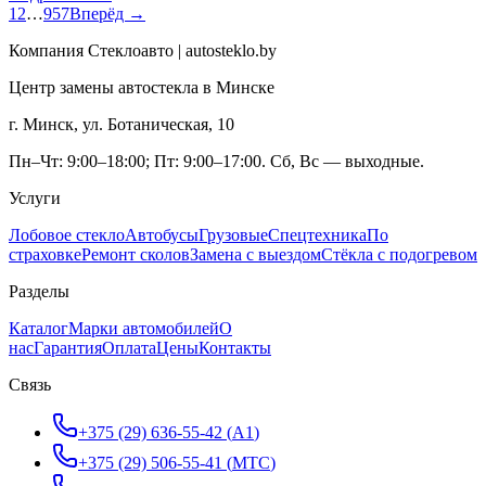
1
2
…
957
Вперёд →
Компания Стеклоавто | autosteklo.by
Центр замены автостекла в Минске
г. Минск, ул. Ботаническая, 10
Пн–Чт: 9:00–18:00; Пт: 9:00–17:00. Сб, Вс — выходные.
Услуги
Лобовое стекло
Автобусы
Грузовые
Спецтехника
По
страховке
Ремонт сколов
Замена с выездом
Стёкла с подогревом
Разделы
Каталог
Марки автомобилей
О
нас
Гарантия
Оплата
Цены
Контакты
Связь
+375 (29) 636-55-42
(
A1
)
+375 (29) 506-55-41
(
МТС
)