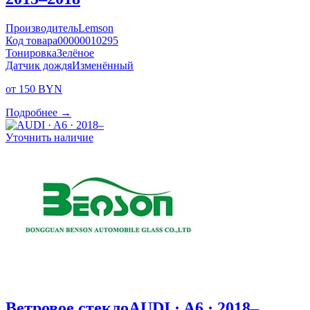
Производитель
Lemson
Код товара
00000010295
Тонировка
Зелёное
Датчик дождя
Изменённый
от 150 BYN
Подробнее →
Уточнить наличие
Ветровое стекло
AUDI · A6 · 2018–