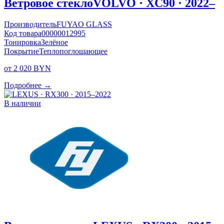
Ветровое стекло
VOLVO · XC90 · 2022–
Производитель
FUYAO GLASS
Код товара
00000012995
Тонировка
Зелёное
Покрытие
Теплопоглощающее
от 2 020 BYN
Подробнее →
В наличии