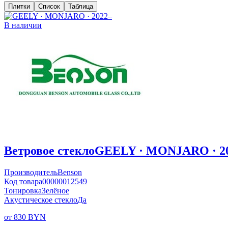
Плитки
Список
Таблица
В наличии
Ветровое стекло
GEELY · MONJARO · 2
Производитель
Benson
Код товара
00000012549
Тонировка
Зелёное
Акустическое стекло
Да
от 830 BYN