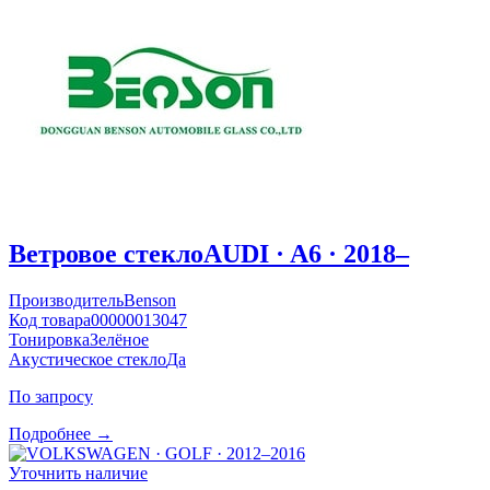
Ветровое стекло
AUDI · A6 · 2018–
Производитель
Benson
Код товара
00000013047
Тонировка
Зелёное
Акустическое стекло
Да
По запросу
Подробнее →
Уточнить наличие