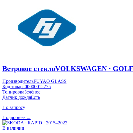
Ветровое стекло
VOLKSWAGEN · GOLF ·
Производитель
FUYAO GLASS
Код товара
00000012775
Тонировка
Зелёное
Датчик дождя
Есть
По запросу
Подробнее →
В наличии