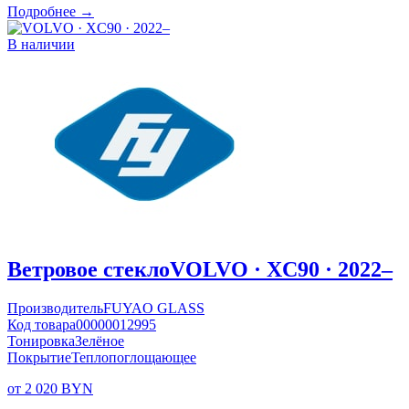
Подробнее →
В наличии
Ветровое стекло
VOLVO · XC90 · 2022–
Производитель
FUYAO GLASS
Код товара
00000012995
Тонировка
Зелёное
Покрытие
Теплопоглощающее
от 2 020 BYN